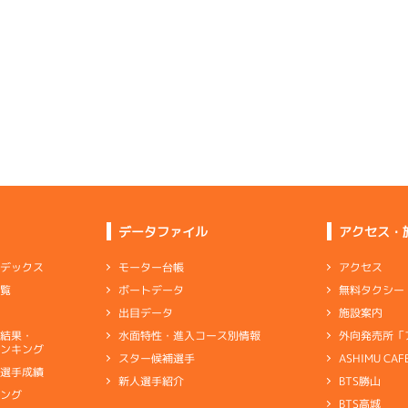
予選
(追い風)
逃 げ
3cm
0.0
2
.19
４
4m
6.80
0R
北
選特賞
(左横風)
6
.14
４
0m
6.80
4cm
0.0
1R
無風
イズＶ戦
(無風)
1cm
0.0
1
.07
１
2m
6.73
4R
東
イズＹ戦
(向い風)
5
.11
１
3m
6.84
逃 げ
2cm
0.0
1R
北西
選特選
(追い風)
差 し
3cm
0.0
2
.11
１
4m
6.81
1R
北
優勝戦
(左横風)
4
.09
５
2m
6.81
差 し
4cm
0.0
1R
西
イズＶ戦
(追い風)
2cm
0.0
-
-
-
-
-
-
-
データファイル
アクセス・
3
.15
２
3m
6.76
-
-
-
8R
北西
予選
(追い風)
3cm
0.0
アクセス
モーター台帳
ンデックス
3
.12
２
4m
6.70
2R
東
無料タクシー
ボートデータ
一覧
勝戦
(向い風)
2
.17
２
1m
6.84
4cm
0.0
2R
西
施設案内
出目データ
イズＷ戦
(追い風)
1cm
0.0
外向発売所「
水面特性・進入コース別情報
選結果・
位を楽にクリアして地元ベスト６に成功
ンキング
ASHIMU CAF
スター候補選手
4
.14
４
2m
6.83
6R
北西
別選手成績
BTS勝山
新人選手紹介
ャブ
…
キャブレタ
ピストン
…
ピストン
リング
…
ピストンリング
シリ
予選
(追い風)
2cm
0.0
キング
ヤ
…
ギヤケース
キャリボ
…
キャリアボデー
BTS高城