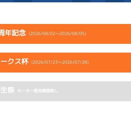
施設案内
周年記念
(2026/08/02～2026/08/05)
得点率ランキング
新人選手紹介
アクセス
コース
ST
着順
風速
展示タイム
選手コメント
無料タクシー・無料バス
ホークス杯
ース
風向
(2026/07/23～2026/07/28)
決まり手
波高
チルト
企画番組
施設案内
1
.07
１
3m
6.76
5R
北西
ペラ
イズＺ戦
(追い風)
コース
ST
着順
風速
展示タイム
ース別情報
外向発売所「アシ夢テラ
逃 げ
3cm
0.0
誕生祭
ース
風向
モーター使用情報無し
決まり手
波高
チルト
4
.15
１
3m
6.81
ASHIMU CAFE
2R
北西
ムレース
(追い風)
-
-
-
-
-
まくり差し
3cm
0.0
-
-
-
-
-
5
.16
３
1m
6.75
4R
東
イズＹ戦
(向い風)
1
.10
１
3m
6.86
1cm
0.0
7R
北西