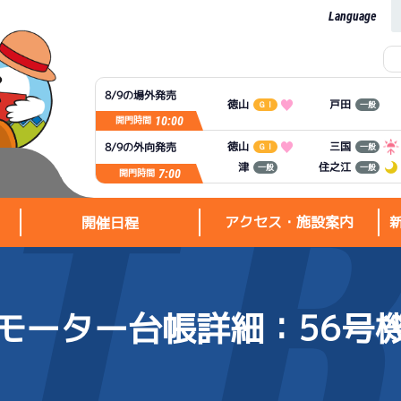
Language
8/9の場外発売
徳山
戸田
ＧⅠ
一般
10:00
開門時間
徳山
三国
8/9の外向発売
ＧⅠ
一般
住之江
津
一般
一般
7:00
開門時間
アクセス・施設案内
開催日程
モーター台帳詳細
：56号
アクセス・