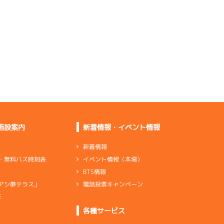
あまあいい
重グリップ系でいっ
て、まずまず
出足の進みが良く伸び
も悪くない
グリップが良くトータ
ルでもいい
施設案内
新着情報・イベント情報
出口で進んでいるし全
体的にいい
新着情報
イベント情報（本場）
・無料バス時刻表
BTS情報
電話投票キャンペーン
アシ夢テラス」
調整失敗。バランス型
に戻していく
E
ンダ
…
シリンダケース
シャフト
…
クランクシャフト
各種サービス