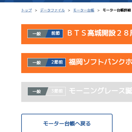
トップ
データファイル
モーター台帳
モーター台帳詳細
ＢＴＳ高城開設２８
前節
一般
シリーズインデックス
モーター台帳
使用者情報
レース結果一覧
ボートデータ
福岡ソフトバンク
開催日
レ
2節前
一般
出走表PDF
出目データ
モーター抽選結果・
サンラ
水面特性・進入コ
使用者情報
08/02
前検タイムランキング
モーニングレース
開催日
レ
3節前
一般
初日
進入コース別選手成績
スター候補選手
1
ドリー
07/23
モーター台帳へ戻る
初日
サンラ
08/03