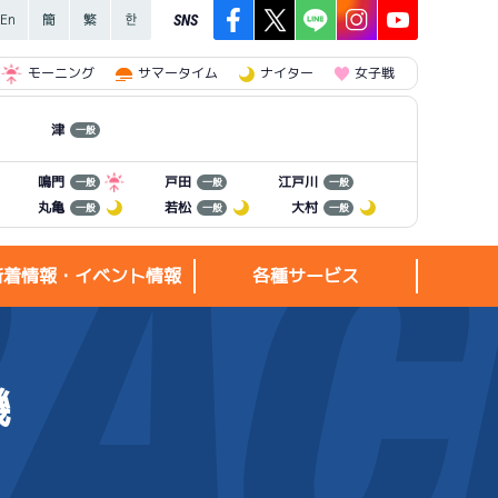
SNS
モーニング
サマータイム
ナイター
女子戦
津
一般
江戸川
鳴門
戸田
一般
一般
一般
丸亀
若松
大村
一般
一般
一般
新着情報・イベント情報
各種サービス
機
新着情報・
各種サービス
イベント情報