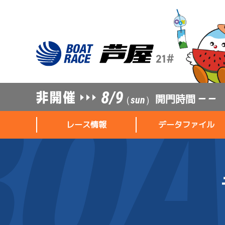
8/9
開門時間
— —
（sun）
レース情報
データファイル
レース情報
データファイル