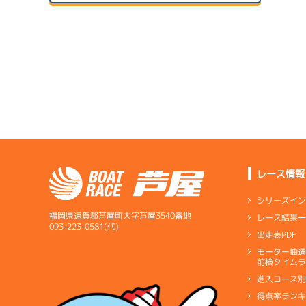
２日目
A1
/
4072
1
森永 淳
予
サンラ
7.12
全国勝率
07/24
7.61
２日目
B1
/
4336
当地勝率
サンラ
1
松田 竜馬
08/04
予
３日目
Ｂ
前節評価
1
4.70
全国勝率
準
5.20
当地勝率
サンラ
07/25
３日目
Ａ
前節評価
レース情報
08/05
最終日
シリーズイ
1
福岡県遠賀郡芦屋町大字芦屋3540番地
レース結果
優
093-223-0581(代)
出走表PDF
サンラ
07/26
モーター抽
短評
中堅上
前検タイムラ
４日目
進入コース
電気
…
電気一式
キ
得点率ラン
ペラ
…
プロペラ
ギ