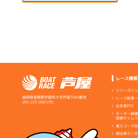
07/14
初日
サンラ
1
07/24
ドリー
２日目
B1
/
5239
上野 俊樹
5.27
全国勝率
07/15
4.33
２日目
A1
/
3556
当地勝率
サンラ
1
田中 信一郎
07/25
予
３日目
Ａ
前節評価
レース情報
6.88
全国勝率
予
シリーズイ
6.50
当地勝率
サンラ
福岡県遠賀郡芦屋町大字芦屋3540番地
レース結果
07/16
093-223-0581(代)
出走表PDF
３日目
Ｃ
前節評価
サンラ
07/26
モーター抽
前検タイムラ
４日目
進入コース
予
得点率ラン