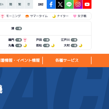
SNS
モーニング
サマータイム
ナイター
女子戦
津
一般
江戸川
鳴門
戸田
一般
一般
一般
丸亀
若松
大村
一般
一般
一般
新着情報・イベント情報
各種サービス
機
新着情報・
各種サービス
イベント情報