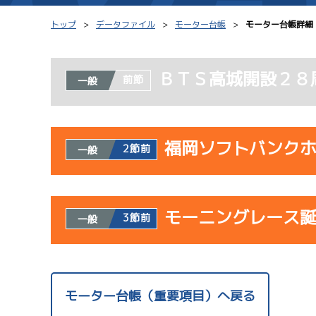
トップ
データファイル
モーター台帳
モーター台帳詳細
ＢＴＳ高城開設２８
前節
一般
シリーズインデックス
モーター台帳
レース結果一覧
ボートデータ
福岡ソフトバンク
2節前
一般
出走表PDF
出目データ
モーター抽選結果・
水面特性・進入コ
使用者情報
前検タイムランキング
モーニングレース
開催日
レ
3節前
一般
進入コース別選手成績
スター候補選手
サンラ
使用者情報
07/23
開催日
レ
モーター台帳（重要項目）へ戻る
初日