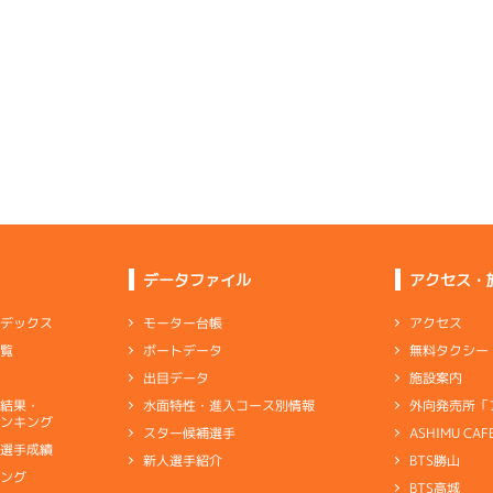
予選
(追い風)
4
.10
４
2m
6.84
3cm
0.0
6R
北西
予選
(追い風)
2cm
0.0
5
.10
２
2m
6.79
3R
北西
イズＸ戦
(追い風)
2
.14
１
4m
6.88
2cm
0.0
2R
北西
ムレース
(追い風)
抜 き
4cm
0.0
-
-
-
-
-
-
-
3
.14
２
3m
6.93
-
-
-
8R
南西
予選
(追い風)
3cm
0.0
3
.06
１
2m
6.84
5R
北西
イズＺ戦
(追い風)
1
.22
２
5m
6.99
まくり
2cm
0.0
2R
南西
選特選
(追い風)
5cm
0.0
データファイル
アクセス・
5
.12
３
4m
6.84
9R
北西
選特賞
(追い風)
1
.07
１
5m
6.88
4cm
0.0
アクセス
モーター台帳
ンデックス
4R
南西
イズＹ戦
(追い風)
無料タクシー
ボートデータ
一覧
逃 げ
5cm
0.0
5
.19
３
2m
6.81
4R
西
施設案内
出目データ
イズＹ戦
(追い風)
5
.13
３
6m
6.89
2cm
0.0
8R
西
外向発売所「
水面特性・進入コース別情報
選結果・
予選
(追い風)
ンキング
6cm
0.0
ASHIMU CAF
スター候補選手
1
.32
３
3m
6.88
9R
北西
別選手成績
BTS勝山
新人選手紹介
選特賞
(追い風)
6
.13
１
1m
6.84
3cm
0.0
キング
6R
北西
BTS高城