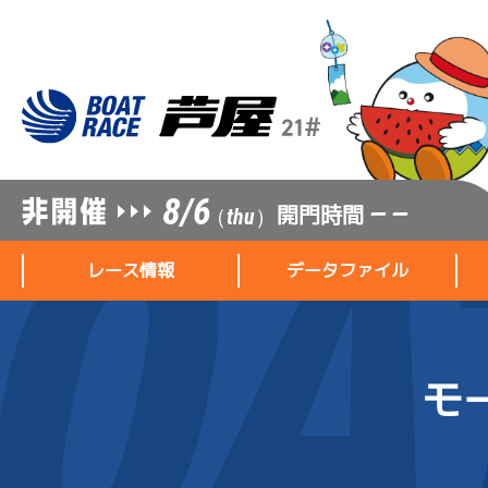
8/6
開門時間
— —
（thu）
レース情報
データファイル
モ
レース情報
データファイル