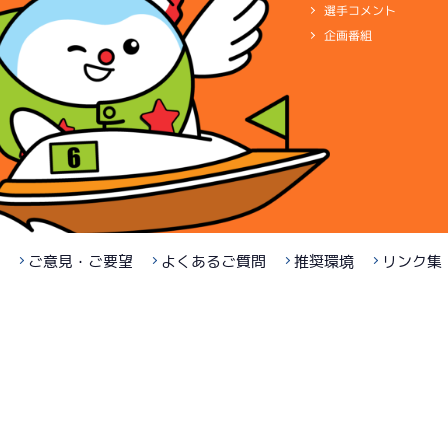
予選
選手コメント
07/17
7R
企画番組
４日目
一般
07/27
-
５日目
12R
準優勝戦
2R
サンライズＷ戦
07/18
5R
５日目
サンライズＺ戦
12R
07/28
準優勝戦
最終日
10R
選抜戦
ご意見・ご要望
よくあるご質問
推奨環境
リンク集
-
07/19
短評
出足、回り足
最終日
12R
電気
…
電気一式
キャブ
…
キ
優勝戦
ペラ
…
プロペラ
ギヤ
…
ギヤ
短評
伸びで下がる
電気
…
電気一式
キャブ
…
キ