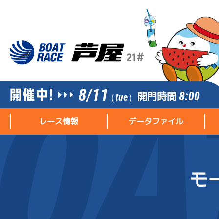
8/11
開門時間
8:00
（tue）
レース情報
データファイル
モ
レース情報
データファイル