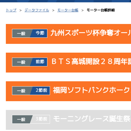
トップ
データファイル
モーター台帳
モーター台帳詳細
九州スポーツ杯争奪オー
今節
一般
シリーズインデックス
モーター台帳
得点率
使用者情報
レース結果一覧
ボートデータ
選手コ
ＢＴＳ高城開設２８周年
開催日
レース
前節
一般
出走表PDF
出目データ
企画番
3R
モーター抽選結果・
サンライズＸ戦
水面特性・進入コース別
使用者情報
08/10
前検タイムランキング
福岡ソフトバンクホーク
開催日
レース
2節前
一般
初日
進入コース別選手成績
スター候補選手
-
5R
サンライズＺ戦
使用者情報
08/02
モーニングレース誕生祭
開催日
レース
3節前
3R
一般
初日
サンライズＸ戦
08/11
-