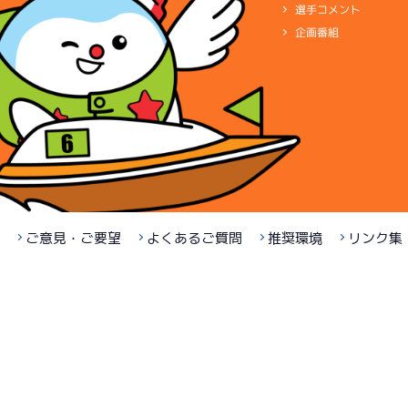
予選
選手コメント
07/26
短評
今村暢孝のプ
企画番組
４日目
12R
電気
…
電気一式
キャブ
…
キ
予選特選
ペラ
…
プロペラ
ギヤ
…
ギヤ
3R
サンライズＸ戦
07/27
５日目
11R
準優勝戦
ご意見・ご要望
よくあるご質問
推奨環境
リンク集
4R
サンライズＹ戦
07/28
最終日
11R
選抜戦
短評
内寄り向きの
電気
…
電気一式
キャブ
…
キ