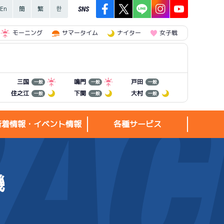
SNS
モーニング
サマータイム
ナイター
女子戦
三国
鳴門
戸田
一般
一般
一般
住之江
下関
大村
一般
一般
一般
新着情報・イベント情報
各種サービス
機
新着情報・
各種サービス
イベント情報