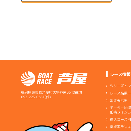
予
２日目
A2
/
5065
伊久間 陽優
07/14
初日
5.24
全国勝率
07/24
0.00
２日目
B1
/
4197
当地勝率
サンラ
渥美 卓郎
08/04
３日目
Ｄ
前節評価
1
サンラ
3.78
全国勝率
準
07/15
0.00
２日目
B1
/
3990
当地勝率
サンラ
1
芹澤 克彦
07/25
予
３日目
Ｃ
前節評価
レース情報
08/05
4.92
全国勝率
最終日
シリーズイ
0.00
当地勝率
1
福岡県遠賀郡芦屋町大字芦屋3540番地
レース結果
優
07/16
093-223-0581(代)
出走表PDF
３日目
Ｂ
前節評価
07/26
モーター抽
短評
いろい
予
前検タイムラ
４日目
進入コース
電気
…
電気一式
キ
得点率ラン
ペラ
…
プロペラ
ギ