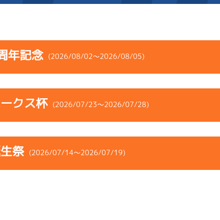
施設案内
周年記念
(2026/08/02～2026/08/05)
得点率ランキング
新人選手紹介
アクセス
コース
ST
着順
風速
展示タイム
選手コメント
無料タクシー・無料バス
ホークス杯
ース
風向
(2026/07/23～2026/07/28)
決まり手
波高
チルト
企画番組
施設案内
2
.06
３
4m
6.90
6R
西
予選
(追い風)
コース
ST
着順
風速
展示タイム
ース別情報
外向発売所「アシ夢テラ
4cm
0.0
誕生祭
ース
風向
(2026/07/14～2026/07/19)
決まり手
波高
チルト
5
.09
６
4m
6.89
ASHIMU CAFE
1R
北西
選特選
(追い風)
3
.22
５
1m
6.79
4cm
0.0
2R
南
イズＷ戦
(右横風)
コース
ST
着順
風速
展示タイム
1cm
0.0
3
.10
２
1m
6.81
ース
風向
4R
東
決まり手
波高
チルト
イズＹ戦
(向い風)
5
.19
５
4m
6.92
1cm
0.0
9R
北西