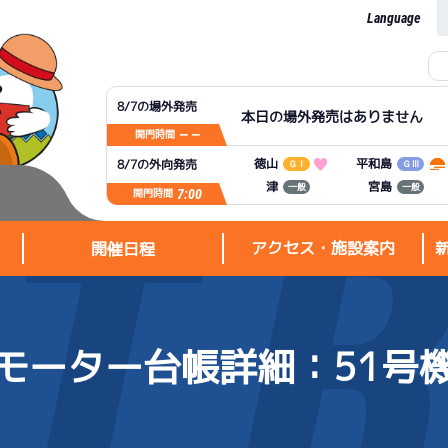
Language
8/7の場外発売
本日の場外発売はありません
— —
開門時間
平和島
徳山
8/7の外向発売
ＧⅠ
ＧⅢ
宮島
津
一般
一般
7:00
開門時間
アクセス・施設案内
開催日程
モーター台帳詳細
：51号
アクセス・