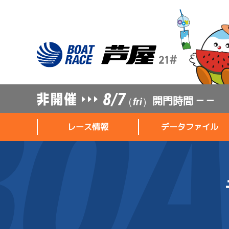
8/7
開門時間
— —
（fri）
レース情報
データファイル
レース情報
データファイル