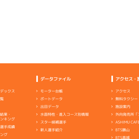
選特賞
(追い風)
-
-
-
-
-
4cm
0.0
4
.11
１
3m
6.79
-
-
8R
北東
-
-
-
予選
(向い風)
-
-
-
-
-
まくり
3cm
0.0
-
-
2
.09
３
4m
6.90
-
-
-
7R
北西
1
.12
１
2m
6.79
1R
北東
予選
(追い風)
4cm
0.0
イズＶ戦
(向い風)
2
.15
３
3m
6.88
逃 げ
2cm
-0.5
7R
北西
予選
(追い風)
3
.09
４
1m
6.89
3cm
-0.5
2R
南西
5
.07
２
4m
6.83
1R
北
イズＷ戦
(追い風)
1cm
0.0
優勝戦
(左横風)
4
.11
５
2m
6.91
4cm
0.0
3R
西
イズＸ戦
(追い風)
5
.10
５
5m
7.02
2cm
-0.5
1R
南西
-
-
-
-
-
選特選
(追い風)
-
-
5cm
0.0
データファイル
アクセス・
1
.20
３
3m
6.84
-
-
-
8R
北西
予選
(追い風)
-
-
-
-
-
3cm
-0.5
アクセス
モーター台帳
ンデックス
6
.10
６
4m
6.79
-
-
2R
東
無料タクシー
ボートデータ
一覧
-
-
-
勝戦
(向い風)
-
-
-
-
-
4cm
0.0
施設案内
出目データ
-
-
4
.14
３
5m
7.04
-
-
-
9R
西
外向発売所「
水面特性・進入コース別情報
選結果・
ろ調整を試したが反応はさっぱり見えず
選特賞
(追い風)
ンキング
5cm
0.0
ASHIMU CAF
スター候補選手
6
.22
４
3m
6.89
7R
北西
別選手成績
BTS勝山
新人選手紹介
ャブ
…
キャブレタ
ピストン
…
ピストン
リング
…
ピストンリング
シリ
予選
(追い風)
3
.13
２
1m
6.88
3cm
0.0
キング
1R
南
ヤ
…
ギヤケース
キャリボ
…
キャリアボデー
BTS高城