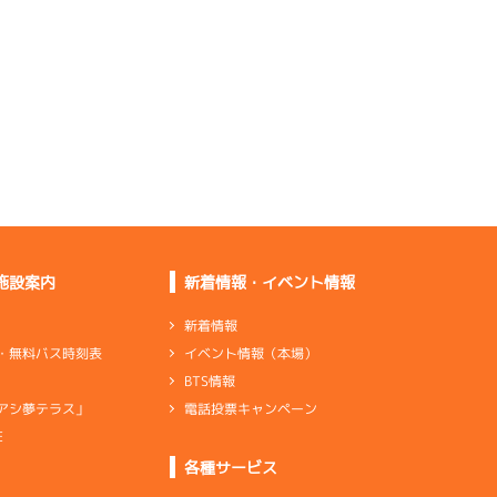
の方がいい
両サイドに伸びられた
し良くない
後半は足の雰囲気が良
くなっていた
足はいい方だし乗りや
すさもある
前検からスリットの足
が良くない
手前の感じがいい。合
わせていく
施設案内
新着情報・イベント情報
乗りやすいけど足は全
体的に普通
新着情報
イベント情報（本場）
・無料バス時刻表
機率の感じはなく、い
BTS情報
い部分がない
電話投票キャンペーン
アシ夢テラス」
合っていなくて全体的
に良くない
E
ンダ
…
シリンダケース
シャフト
…
クランクシャフト
各種サービス