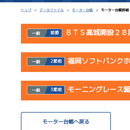
トップ
データファイル
モーター台帳
モーター台帳詳細
ＢＴＳ高城開設２８
前節
一般
シリーズインデックス
モーター台帳
使用者情報
レース結果一覧
ボートデータ
福岡ソフトバンク
開催日
レ
2節前
一般
出走表PDF
出目データ
モーター抽選結果・
水面特性・進入コ
使用者情報
08/02
前検タイムランキング
モーニングレース
開催日
レ
3節前
一般
初日
進入コース別選手成績
スター候補選手
1
予
サンラ
使用者情報
07/23
開催日
レ
モーター台帳へ戻る
初日
サンラ
08/03