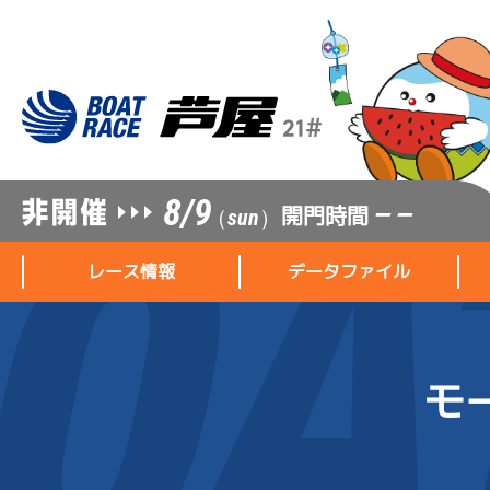
8/9
開門時間
— —
（sun）
レース情報
データファイル
モ
レース情報
データファイル