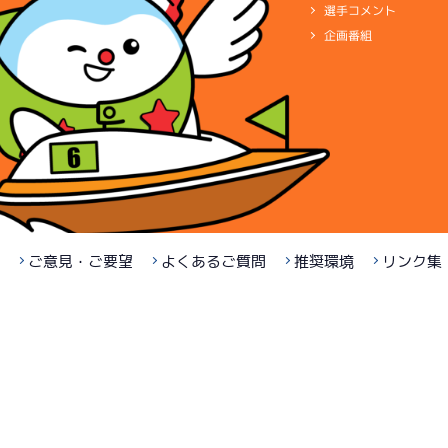
選手コメント
電気
短評
…
電気一式
「悪くない」
キャブ
…
キ
企画番組
ペラ
…
プロペラ
ギヤ
…
ギヤ
電気
…
電気一式
キャブ
…
キ
ペラ
…
プロペラ
ギヤ
…
ギヤ
ご意見・ご要望
よくあるご質問
推奨環境
リンク集