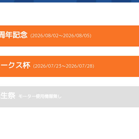
施設案内
周年記念
(2026/08/02～2026/08/05)
得点率ランキング
新人選手紹介
アクセス
コース
ST
着順
風速
展示タイム
選手コメント
無料タクシー・無料バス
ホークス杯
ース
風向
(2026/07/23～2026/07/28)
決まり手
波高
チルト
企画番組
施設案内
3
.09
４
3m
6.82
5R
北西
イズＺ戦
(追い風)
コース
ST
着順
風速
展示タイム
ース別情報
外向発売所「アシ夢テラ
3cm
0.0
誕生祭
ース
風向
モーター使用情報無し
決まり手
波高
チルト
6
.09
４
4m
6.91
ASHIMU CAFE
1R
北西
選特選
(追い風)
5
.15
５
1m
6.83
4cm
0.0
3R
南
ピスト
イズＸ戦
(右横風)
1cm
-0.5
-
-
-
-
-
-
-
1
.26
５
4m
6.82
-
-
-
0R
北西