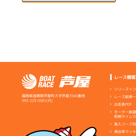
予
２日目
B1
/
4016
西川 新太郎
サンラ
5.61
全国勝率
07/24
5.15
２日目
A2
/
4561
当地勝率
サンラ
1
藤山 翔大
08/04
予
３日目
Ｃ
前節評価
1
6.16
全国勝率
準
7.12
当地勝率
サンラ
07/25
３日目
Ｂ
前節評価
レース情報
サンラ
08/05
最終日
シリーズイ
1
福岡県遠賀郡芦屋町大字芦屋3540番地
レース結果
選
093-223-0581(代)
短評
出てい
出走表PDF
モーター抽
電気
短評
…
電気一式
「悪く
キ
前検タイムラ
ペラ
…
プロペラ
ギ
進入コース
電気
…
電気一式
キ
得点率ラン
ペラ
…
プロペラ
ギ