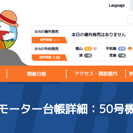
Language
8/6の場外発売
本日の場外発売はありません
— —
開門時間
平和島
徳山
8/6の外向発売
ＧⅠ
ＧⅢ
宮島
津
一般
一般
7:00
開門時間
アクセス・施設案内
開催日程
モーター台帳詳細
：50号
アクセス・