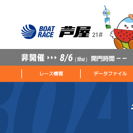
8/6
開門時間
— —
（thu）
レース情報
データファイル
レース情報
データファイル