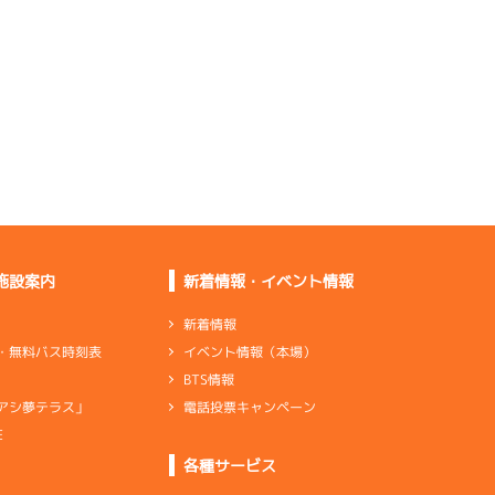
悪くない
ン×2
リング×4
全体的に全然ダメ。い
ろいろ試す
足は悪くないしグリッ
プ感もある
足うんぬんではなくメ
ンタル負け
施設案内
新着情報・イベント情報
足は悪くないしグリッ
プも上向き
新着情報
イベント情報（本場）
・無料バス時刻表
BTS情報
電話投票キャンペーン
アシ夢テラス」
ンダ
…
シリンダケース
シャフト
…
クランクシャフト
E
ンダ
…
シリンダケース
シャフト
…
クランクシャフト
各種サービス