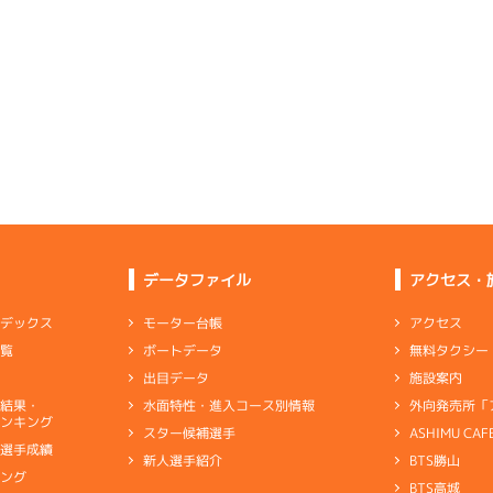
選特賞
(追い風)
4cm
-0.5
1
.13
１
2m
6.81
7R
北
予選
(左横風)
6
.09
６
2m
6.68
逃 げ
2cm
0.0
4R
北西
ピスト
イズＹ戦
(追い風)
2cm
2.0
2
.23
３
1m
6.78
2R
東
イズＷ戦
(向い風)
4
.53
５
3m
6.83
1cm
0.0
2R
北西
選特選
(追い風)
3cm
0.0
6
.11
６
4m
6.85
1R
北
優勝戦
(左横風)
1
.22
６
2m
6.82
4cm
0.0
5R
北西
イズＺ戦
(追い風)
2cm
-0.5
2
.13
５
1m
6.77
4R
東
データファイル
アクセス・
イズＹ戦
(向い風)
-
-
-
-
-
1cm
0.0
-
-
-
-
-
アクセス
モーター台帳
ンデックス
6
.16
６
4m
6.78
0R
東
無料タクシー
ボートデータ
一覧
抜戦
(向い風)
4cm
0.0
く伸びはないが回り足、出足の押しは◎
施設案内
出目データ
外向発売所「
水面特性・進入コース別情報
選結果・
ない」とキッパリも、リズムが上がらず
ャブ
…
キャブレタ
ピストン
…
ピストン
リング
…
ピストンリング
シリ
ンキング
ASHIMU CAF
スター候補選手
ヤ
…
ギヤケース
キャリボ
…
キャリアボデー
別選手成績
BTS勝山
新人選手紹介
ャブ
…
キャブレタ
ピストン
…
ピストン
リング
…
ピストンリング
シリ
キング
ヤ
…
ギヤケース
キャリボ
…
キャリアボデー
BTS高城