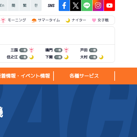
SNS
モーニング
サマータイム
ナイター
女子戦
三国
鳴門
戸田
一般
一般
一般
住之江
下関
大村
一般
一般
一般
新着情報・イベント情報
各種サービス
機
新着情報・
各種サービス
イベント情報