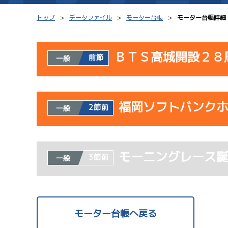
トップ
データファイル
モーター台帳
モーター台帳詳細
ＢＴＳ高城開設２８
前節
一般
シリーズインデックス
モーター台帳
使用者情報
レース結果一覧
ボートデータ
福岡ソフトバンク
開催日
レ
2節前
一般
出走表PDF
出目データ
モーター抽選結果・
サンラ
水面特性・進入コ
使用者情報
08/02
前検タイムランキング
モーニングレース
開催日
レ
3節前
一般
初日
進入コース別選手成績
スター候補選手
1
予
サンラ
07/23
モーター台帳へ戻る
初日
1
08/03