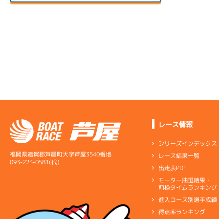
予選特賞
２日目
B1
/
4016
7R
西川 新太郎
予選
4R
サンライズＹ戦
5.61
全国勝率
07/24
2R
5.15
２日目
A2
/
4561
当地勝率
サンライズＷ戦
12R
藤山 翔大
08/04
予選特選
３日目
Ｃ
前節評価
11R
6.16
全国勝率
準優勝戦
5R
7.12
当地勝率
サンライズＺ戦
07/25
4R
３日目
Ｂ
前節評価
レース情報
サンライズＹ戦
08/05
-
最終日
シリーズインデックス
10R
福岡県遠賀郡芦屋町大字芦屋3540番地
レース結果一覧
選抜戦
093-223-0581(代)
短評
出ていく伸び
出走表PDF
モーター抽選結果・
電気
短評
…
電気一式
「悪くない」
キャブ
…
キ
前検タイムランキング
ペラ
…
プロペラ
ギヤ
…
ギヤ
進入コース別選手成績
電気
…
電気一式
キャブ
…
キ
得点率ランキング
ペラ
…
プロペラ
ギヤ
…
ギヤ