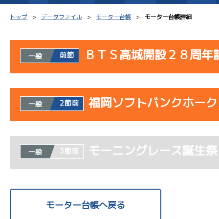
トップ
データファイル
モーター台帳
モーター台帳詳細
ＢＴＳ高城開設２８周年
前節
一般
シリーズインデックス
モーター台帳
得点率
使用者情報
レース結果一覧
ボートデータ
選手コ
福岡ソフトバンクホーク
開催日
レース
2節前
一般
出走表PDF
出目データ
企画番
3R
モーター抽選結果・
サンライズＸ戦
水面特性・進入コース別
使用者情報
08/02
前検タイムランキング
モーニングレース誕生祭
開催日
レース
3節前
一般
初日
進入コース別選手成績
スター候補選手
10R
予選特賞
1R
サンライズＶ戦
07/23
-
モーター台帳へ戻る
初日
6R
08/03