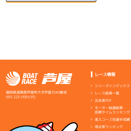
予選
２日目
A2
/
4630
9R
岩永 雅人
予選特賞
6R
予選
6.13
全国勝率
07/24
5R
6.60
２日目
B1
/
5293
当地勝率
サンライズＺ戦
眞崎 武蔵
08/04
-
３日目
Ｂ
前節評価
9R
3.20
全国勝率
一般
1R
2.78
当地勝率
サンライズＶ戦
07/25
4R
３日目
Ｂ
前節評価
レース情報
サンライズＹ戦
7R
08/05
予選
最終日
シリーズインデックス
福岡県遠賀郡芦屋町大字芦屋3540番地
-
レース結果一覧
093-223-0581(代)
2R
出走表PDF
サンライズＷ戦
07/26
モーター抽選結果・
短評
全体的に雰囲
前検タイムランキング
４日目
9R
進入コース別選手成績
電気
…
電気一式
キャブ
…
キ
予選特賞
得点率ランキング
ペラ
…
プロペラ
ギヤ
…
ギヤ