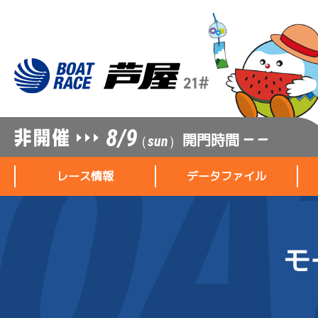
8/9
開門時間
— —
（sun）
レース情報
データファイル
モ
レース情報
データファイル