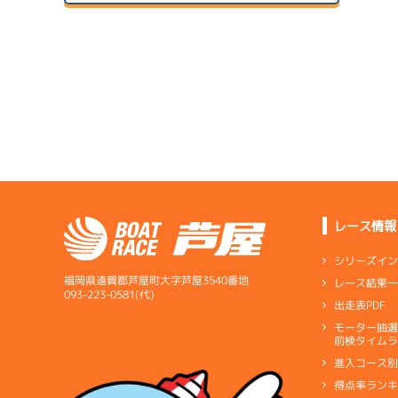
２日目
A2
/
4630
岩永 雅人
予
6.13
全国勝率
07/24
6.60
２日目
B1
/
5293
当地勝率
サンラ
眞崎 武蔵
08/04
３日目
Ｂ
前節評価
3.20
全国勝率
2.78
当地勝率
サンラ
07/25
３日目
Ｂ
前節評価
レース情報
サンラ
08/05
最終日
シリーズイ
福岡県遠賀郡芦屋町大字芦屋3540番地
レース結果
093-223-0581(代)
出走表PDF
サンラ
07/26
モーター抽
短評
全体的
前検タイムラ
４日目
進入コース
電気
…
電気一式
キ
予
得点率ラン
ペラ
…
プロペラ
ギ