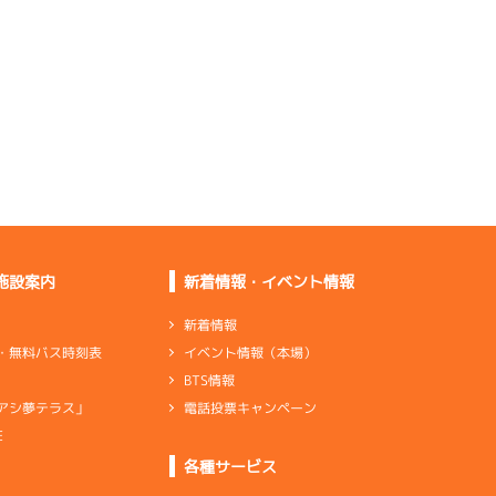
はあります
行き足、回り足の雰囲
気がいい
ペラの形を変えたら悪
くしていた
足は悪くなくて中堅上
位ぐらい
施設案内
新着情報・イベント情報
やっと普通になってタ
ーンも回れる
新着情報
イベント情報（本場）
・無料バス時刻表
BTS情報
電話投票キャンペーン
アシ夢テラス」
道中バタついていたし
乗りづらい
E
ンダ
…
シリンダケース
シャフト
…
クランクシャフト
各種サービス