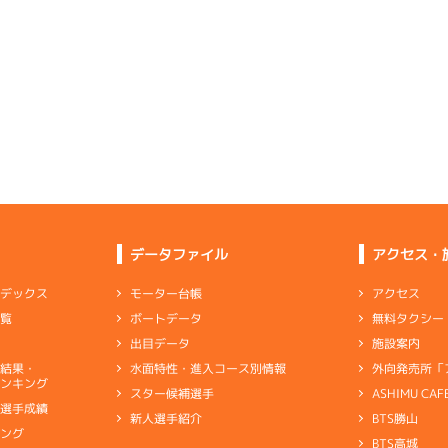
予選
(追い風)
2cm
0.0
6
.12
４
4m
6.80
9R
北東
選特賞
(向い風)
4
.14
３
2m
6.84
4cm
0.0
6R
北西
予選
(追い風)
2cm
0.0
2
.22
２
2m
6.78
5R
北東
イズＺ戦
(向い風)
-
-
-
-
-
2cm
0.0
-
-
-
-
-
4
.16
３
2m
6.85
9R
北
一般
(左横風)
2
.14
３
2m
6.80
2cm
0.0
1R
西
イズＶ戦
(追い風)
2cm
0.0
3
.17
２
1m
6.79
4R
東
データファイル
アクセス・
イズＹ戦
(向い風)
3
.15
１
2m
6.85
1cm
0.0
7R
北西
予選
(追い風)
差 し
2cm
0.0
アクセス
モーター台帳
ンデックス
-
-
-
-
-
-
-
無料タクシー
ボートデータ
一覧
6
.11
４
1m
6.83
-
-
-
2R
西
施設案内
出目データ
イズＷ戦
(追い風)
1cm
0.0
外向発売所「
水面特性・進入コース別情報
選結果・
に雰囲気あったが、特に出足関係が優秀
ンキング
ASHIMU CAF
スター候補選手
4
.10
４
3m
6.92
9R
北西
別選手成績
BTS勝山
新人選手紹介
ャブ
…
キャブレタ
ピストン
…
ピストン
リング
…
ピストンリング
シリ
選特賞
(追い風)
3cm
0.0
キング
ヤ
…
ギヤケース
キャリボ
…
キャリアボデー
BTS高城