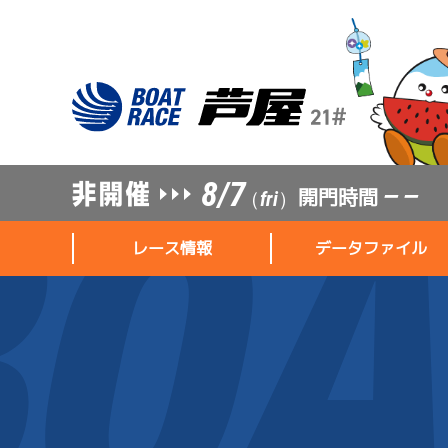
8/7
開門時間
— —
（fri）
レース情報
データファイル
レース情報
データファイル