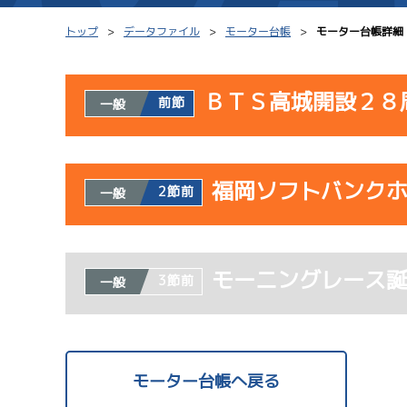
トップ
データファイル
モーター台帳
モーター台帳詳細
ＢＴＳ高城開設２８
前節
一般
シリーズインデックス
モーター台帳
使用者情報
レース結果一覧
ボートデータ
福岡ソフトバンク
開催日
レ
2節前
一般
出走表PDF
出目データ
モーター抽選結果・
サンラ
水面特性・進入コ
使用者情報
08/02
前検タイムランキング
モーニングレース
開催日
レ
3節前
一般
初日
進入コース別選手成績
スター候補選手
1
予
サンラ
07/23
モーター台帳へ戻る
初日
08/03