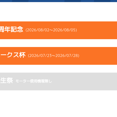
施設案内
周年記念
(2026/08/02～2026/08/05)
得点率ランキング
新人選手紹介
アクセス
コース
ST
着順
風速
展示タイム
選手コメント
無料タクシー・無料バス
ホークス杯
ース
風向
(2026/07/23～2026/07/28)
決まり手
波高
チルト
企画番組
施設案内
5
.23
５
2m
6.88
3R
南
イズＸ戦
(右横風)
コース
ST
着順
風速
展示タイム
ース別情報
外向発売所「アシ夢テラ
2cm
0.0
誕生祭
ース
風向
モーター使用情報無し
決まり手
波高
チルト
1
.25
５
4m
6.91
ASHIMU CAFE
0R
北西
選特賞
(追い風)
6
.09
４
1m
6.84
4cm
0.0
1R
南
イズＶ戦
(右横風)
1cm
0.0
-
-
-
-
-
-
-
3
.10
２
2m
6.85
-
-
-
6R
北西