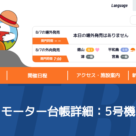
Language
8/7の場外発売
本日の場外発売はありません
— —
開門時間
平和島
徳山
8/7の外向発売
ＧⅠ
ＧⅢ
宮島
津
一般
一般
7:00
開門時間
アクセス・施設案内
開催日程
モーター台帳詳細
：5号機
アクセス・