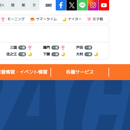
SNS
モーニング
サマータイム
ナイター
女子戦
三国
鳴門
戸田
一般
一般
一般
住之江
下関
大村
一般
一般
一般
新着情報・イベント情報
各種サービス
新着情報・
各種サービス
イベント情報