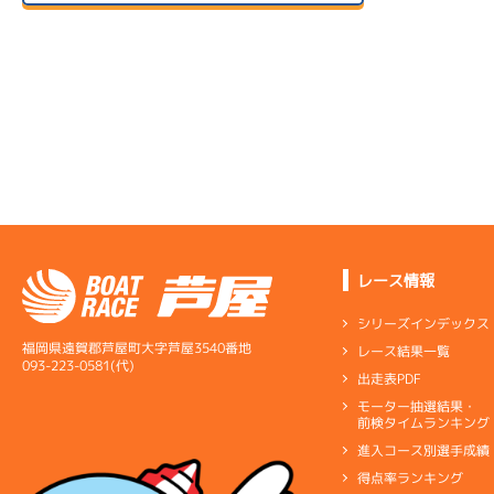
予選
２日目
A2
/
4630
9R
岩永 雅人
予選特賞
6R
予選
6.13
全国勝率
07/24
5R
6.60
２日目
B1
/
5293
当地勝率
サンライズＺ戦
眞崎 武蔵
08/04
-
３日目
Ｂ
前節評価
9R
3.20
全国勝率
一般
1R
2.78
当地勝率
サンライズＶ戦
07/25
4R
３日目
Ｂ
前節評価
レース情報
サンライズＹ戦
7R
08/05
予選
最終日
シリーズインデックス
福岡県遠賀郡芦屋町大字芦屋3540番地
-
レース結果一覧
093-223-0581(代)
2R
出走表PDF
サンライズＷ戦
07/26
モーター抽選結果・
短評
全体的に雰囲
前検タイムランキング
４日目
9R
進入コース別選手成績
電気
…
電気一式
キャブ
…
キ
予選特賞
得点率ランキング
ペラ
…
プロペラ
ギヤ
…
ギヤ