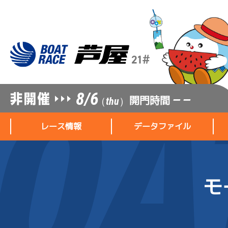
8/6
開門時間
— —
（thu）
レース情報
データファイル
モ
レース情報
データファイル