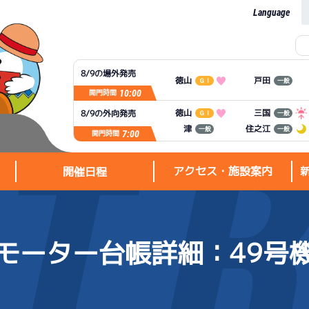
Language
8/9の場外発売
徳山
戸田
ＧⅠ
一般
10:00
開門時間
徳山
三国
8/9の外向発売
ＧⅠ
一般
住之江
津
一般
一般
7:00
開門時間
アクセス・施設案内
開催日程
モーター台帳詳細
：49号
アクセス・