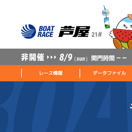
8/9
開門時間
— —
（sun）
レース情報
データファイル
レース情報
データファイル