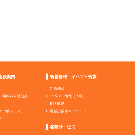
きる感じ
新燃料は初めてで全く
分からない
※抜け出せばいいが競
ると弱め
バランス系で機率以上
に動いている
舟も返ってきたし足は
×2
悪くなさそう
※中堅域。全体的な上
積みが必要
施設案内
新着情報・イベント情報
準優に入ると足の差を
感じました
新着情報
イベント情報（本場）
・無料バス時刻表
特徴がないし乗りづら
BTS情報
さがある
電話投票キャンペーン
アシ夢テラス」
※本体整備を施すが変
わらず非力
E
ンダ
…
シリンダケース
シャフト
…
クランクシャフト
各種サービス