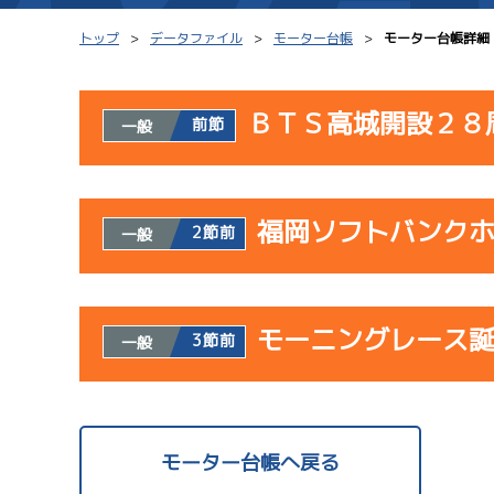
トップ
データファイル
モーター台帳
モーター台帳詳細
ＢＴＳ高城開設２８
前節
一般
シリーズインデックス
モーター台帳
使用者情報
レース結果一覧
ボートデータ
福岡ソフトバンク
開催日
レ
2節前
一般
出走表PDF
出目データ
モーター抽選結果・
サンラ
水面特性・進入コ
使用者情報
08/02
前検タイムランキング
モーニングレース
開催日
レ
3節前
一般
初日
進入コース別選手成績
スター候補選手
サンラ
使用者情報
07/23
開催日
レ
モーター台帳へ戻る
初日
08/03