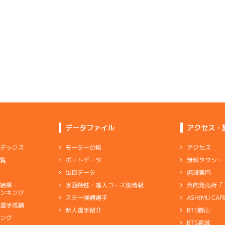
予選
(追い風)
2
.15
１
2m
6.89
3cm
0.0
6R
北西
5
.10
２
3m
6.86
8R
北東
予選
(追い風)
まくり
2cm
0.0
予選
(向い風)
5
.06
５
2m
6.86
3cm
0.0
4R
北西
イズＹ戦
(追い風)
-
-
-
-
-
2cm
0.0
5
.20
４
1m
6.83
-
-
2R
東
-
-
-
イズＷ戦
(向い風)
-
-
-
-
-
1cm
0.0
-
-
4
.12
５
3m
7.06
-
-
-
5R
南西
2
.19
４
4m
6.91
2R
北東
イズＺ戦
(追い風)
3cm
0.0
優勝戦
(向い風)
6
.16
６
0m
6.88
4cm
0.0
2R
無風
リング
イズＷ戦
(無風)
3
.13
６
5m
7.02
1cm
0.5
9R
南西
4
.11
３
2m
6.87
5R
東
選特賞
(追い風)
5cm
0.0
データファイル
アクセス・
イズＺ戦
(向い風)
3
.06
６
4m
6.89
2cm
-0.5
1R
北西
選特選
(追い風)
5
.05
４
6m
7.02
4cm
0.0
アクセス
モーター台帳
ンデックス
6R
西
2
.17
５
4m
6.82
0R
東
予選
(追い風)
無料タクシー
ボートデータ
一覧
6cm
0.0
抜戦
(向い風)
-
-
-
-
-
4cm
0.0
施設案内
出目データ
-
-
4
.13
５
5m
7.03
-
-
-
1R
西
外向発売所「
水面特性・進入コース別情報
選結果・
下がる感じではないが全体的に非力感
選特選
(追い風)
ンキング
5cm
0.0
ASHIMU CAF
スター候補選手
1
.24
２
3m
6.89
8R
北西
別選手成績
ペラ
BTS勝山
新人選手紹介
ャブ
…
キャブレタ
ピストン
…
ピストン
リング
…
ピストンリング
シリ
予選
(追い風)
2
.21
６
1m
6.85
3cm
0.0
キング
3R
南西
ヤ
…
ギヤケース
キャリボ
…
キャリアボデー
BTS高城