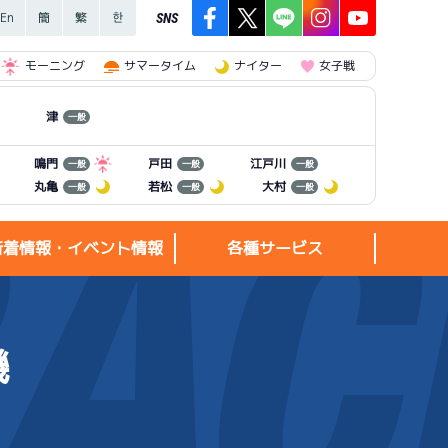
SNS
モーニング
サマータイム
ナイター
女子戦
津
一般
江戸川
鳴門
戸田
一般
一般
一般
丸亀
若松
大村
一般
一般
一般
新着情報・イベント情報
各種サービス
機
新着情報・
各種サービス
イベント情報