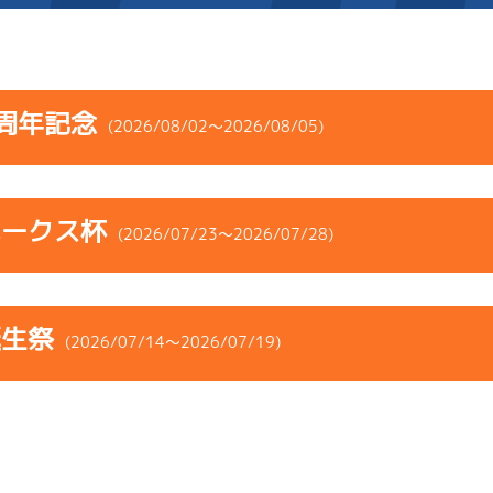
施設案内
周年記念
(2026/08/02～2026/08/05)
得点率ランキング
新人選手紹介
アクセス
コース
ST
着順
風速
展示タイム
選手コメント
無料タクシー・無料バス
ホークス杯
ース
風向
(2026/07/23～2026/07/28)
決まり手
波高
チルト
企画番組
施設案内
4
.27
３
2m
6.90
3R
南
イズＸ戦
(右横風)
コース
ST
着順
風速
展示タイム
ース別情報
外向発売所「アシ夢テラ
2cm
0.0
誕生祭
ース
風向
(2026/07/14～2026/07/19)
決まり手
波高
チルト
1
.15
１
4m
6.94
ASHIMU CAFE
8R
西
予選
(追い風)
5
.13
２
1m
6.82
逃 げ
4cm
0.0
1R
南
イズＶ戦
(右横風)
コース
ST
着順
風速
展示タイム
1cm
0.0
-
-
-
-
-
ース
風向
-
-
決まり手
波高
チルト
2
.16
４
3m
6.90
-
-
-
7R
北西