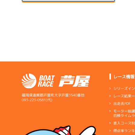
２日目
B1
/
3406
中里 英夫
07/14
初日
サンラ
5.43
全国勝率
07/24
5.14
２日目
B1
/
3834
当地勝率
サンラ
細川 明人
08/04
３日目
Ｄ
前節評価
1
サンラ
4.11
全国勝率
準
07/15
0.00
２日目
B2
/
3645
当地勝率
サンラ
淺田 千亜希
07/25
予
３日目
Ｃ
前節評価
レース情報
サンラ
1
08/05
5.18
全国勝率
予
最終日
シリーズイ
5.58
当地勝率
1
福岡県遠賀郡芦屋町大字芦屋3540番地
レース結果
選
07/16
093-223-0581(代)
出走表PDF
３日目
Ｃ
前節評価
1
07/26
モーター抽
短評
極端に
予
前検タイムラ
４日目
進入コース
電気
…
電気一式
キ
得点率ラン
ペラ
…
プロペラ
ギ