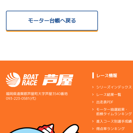
予選
1R
サンライズＶ戦
使用者情報
07/23
開催日
レース
-
モーター台帳へ戻る
初日
7R
08/03
予選
２日目
B1
/
3406
6R
8R
予選
中里 英夫
予選
07/14
4R
初日
サンライズＹ戦
5.43
全国勝率
07/24
-
2R
5.14
２日目
B1
/
3834
当地勝率
サンライズＷ戦
細川 明人
08/04
-
３日目
Ｄ
5R
前節評価
レース情報
12R
サンライズＺ戦
4.11
全国勝率
準優勝戦
07/15
シリーズインデックス
2R
0.00
２日目
B2
/
3645
当地勝率
サンライズＷ戦
福岡県遠賀郡芦屋町大字芦屋3540番地
レース結果一覧
9R
淺田 千亜希
07/25
093-223-0581(代)
5R
予選特賞
出走表PDF
３日目
Ｃ
前節評価
サンライズＺ戦
11R
08/05
モーター抽選結果・
5.18
全国勝率
予選特選
前検タイムランキング
最終日
6R
5.58
当地勝率
10R
進入コース別選手成績
予選
選抜戦
07/16
得点率ランキング
-
３日目