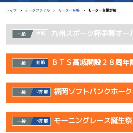
トップ
データファイル
モーター台帳
モーター台帳詳細
九州スポーツ杯争奪オー
今節
一般
シリーズインデックス
モーター台帳
得点率
レース結果一覧
ボートデータ
選手コ
ＢＴＳ高城開設２８周年
前節
一般
出走表PDF
出目データ
企画番
モーター抽選結果・
水面特性・進入コース別
使用者情報
前検タイムランキング
福岡ソフトバンクホーク
開催日
レース
2節前
一般
進入コース別選手成績
スター候補選手
3R
サンライズＸ戦
使用者情報
08/02
モーニングレース誕生祭
開催日
レース
3節前
一般
初日
8R