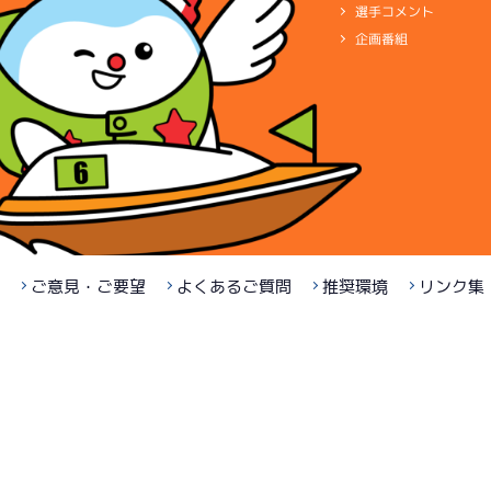
Ｂ
前節評価
サンライズＺ戦
選手コメント
7R
07/26
短評
足のパンチも
予選
企画番組
４日目
-
電気
…
電気一式
キャブ
…
キ
6R
ペラ
…
プロペラ
ギヤ
…
ギヤ
予選
07/17
3R
４日目
サンライズＸ戦
07/27
-
５日目
12R
準優勝戦
1R
サンライズＶ戦
07/18
ご意見・ご要望
よくあるご質問
推奨環境
リンク集
2R
５日目
サンライズＷ戦
9R
07/28
一般
最終日
10R
選抜戦
4R
サンライズＹ戦
07/19
短評
バランス系を
最終日
-
電気
…
電気一式
キャブ
…
キ