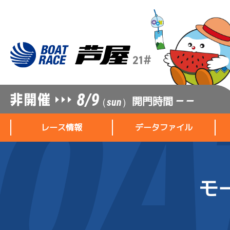
8/9
開門時間
— —
（sun）
レース情報
データファイル
モ
レース情報
データファイル