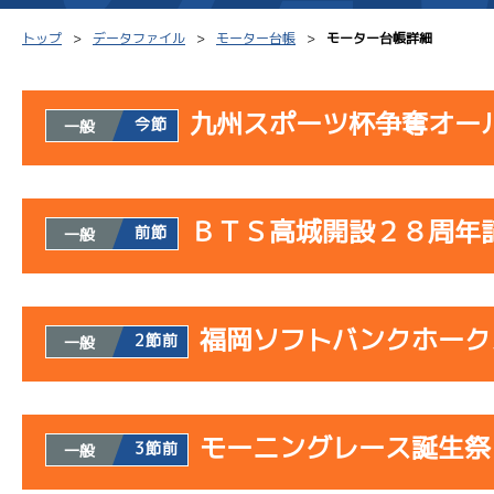
トップ
データファイル
モーター台帳
モーター台帳詳細
九州スポーツ杯争奪オー
今節
一般
シリーズインデックス
モーター台帳
得点率
使用者情報
レース結果一覧
ボートデータ
選手コ
ＢＴＳ高城開設２８周年
開催日
レース
前節
一般
出走表PDF
出目データ
企画番
2R
モーター抽選結果・
サンライズＷ戦
水面特性・進入コース別
使用者情報
08/10
前検タイムランキング
福岡ソフトバンクホーク
開催日
レース
2節前
一般
初日
進入コース別選手成績
スター候補選手
6R
予選
2R
サンライズＷ戦
使用者情報
08/02
モーニングレース誕生祭
開催日
レース
短評
前節に引き続
3節前
一般
初日
-
電気
…
電気一式
キャブ
…
キ