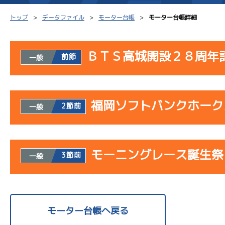
トップ
データファイル
モーター台帳
モーター台帳詳細
ＢＴＳ高城開設２８周年
前節
一般
シリーズインデックス
モーター台帳
得点率
使用者情報
レース結果一覧
ボートデータ
選手コ
福岡ソフトバンクホーク
開催日
レース
2節前
一般
出走表PDF
出目データ
企画番
2R
モーター抽選結果・
サンライズＷ戦
水面特性・進入コース別
使用者情報
08/02
前検タイムランキング
モーニングレース誕生祭
開催日
レース
3節前
一般
初日
進入コース別選手成績
スター候補選手
-
4R
サンライズＹ戦
使用者情報
07/23
開催日
レース
2R
モーター台帳へ戻る
初日
サンライズＷ戦
9R
08/03