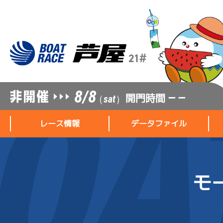
8/8
開門時間
— —
（sat）
レース情報
データファイル
モ
レース情報
データファイル