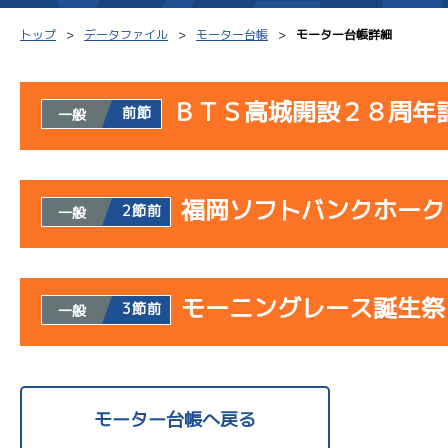
トップ
データファイル
モーター台帳
モーター台帳詳細
ＢＴＳ高城開設２８周年
前節
一般
シリーズインデックス
モーター台帳
得点率
使用者情報
レース結果一覧
ボートデータ
選手コ
福岡ソフトバンクホーク
開催日
レース
2節前
一般
出走表PDF
出目データ
企画番
2R
モーター抽選結果・
サンライズＷ戦
水面特性・進入コース別
使用者情報
08/02
前検タイムランキング
モーニングレース誕生祭
開催日
レース
3節前
一般
初日
進入コース別選手成績
スター候補選手
-
4R
サンライズＹ戦
使用者情報
07/23
開催日
レース
2R
モーター台帳へ戻る
初日
サンライズＷ戦
9R
08/03