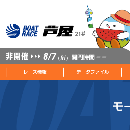
8/7
開門時間
— —
（fri）
レース情報
データファイル
モ
レース情報
データファイル