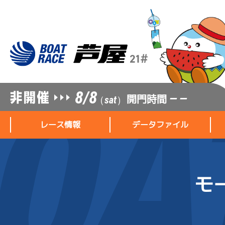
8/8
開門時間
— —
（sat）
レース情報
データファイル
モ
レース情報
データファイル