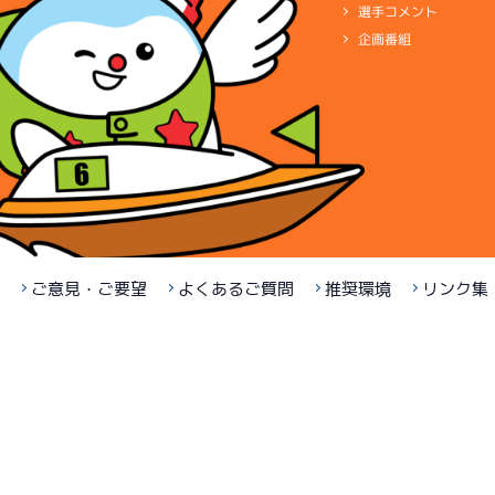
選手コメント
07/17
企画番組
４日目
7R
予選
5R
サンライズＺ戦
07/18
５日目
11R
準優勝戦
ご意見・ご要望
よくあるご質問
推奨環境
リンク集
5R
サンライズＺ戦
07/19
最終日
10R
選抜戦
短評
前検合格点だ
電気
…
電気一式
キャブ
…
キ