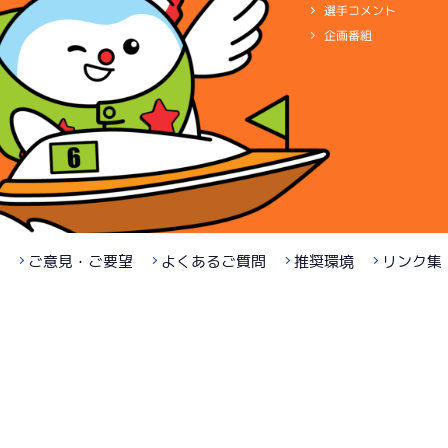
Ｃ
前節評価
選手コメント
12R
短評
出足、回り足
予選特選
企画番組
電気
…
電気一式
キャブ
…
キ
ペラ
…
プロペラ
ギヤ
…
ギヤ
-
07/17
４日目
7R
予選
5R
サンライズＺ戦
07/18
ご意見・ご要望
よくあるご質問
推奨環境
リンク集
５日目
11R
準優勝戦
5R
サンライズＺ戦
07/19
最終日
10R