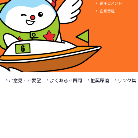
Ｃ
前節評価
サンライズＹ戦
選手コメント
10R
07/26
短評
展開をしっか
予選特賞
企画番組
４日目
9R
電気
…
電気一式
キャブ
…
キ
予選特賞
4R
ペラ
…
プロペラ
ギヤ
…
ギヤ
サンライズＹ戦
07/17
-
４日目
11R
07/27
予選特選
５日目
8R
一般
4R
サンライズＹ戦
07/18
ご意見・ご要望
よくあるご質問
推奨環境
リンク集
3R
５日目
サンライズＸ戦
11R
07/28
準優勝戦
最終日
8R
一般
3R
サンライズＸ戦
07/19
短評
５日目に調整
最終日
10R
電気
…
電気一式
キャブ
…
キ