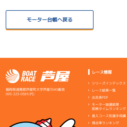
予選特賞
4R
サンライズＹ戦
使用者情報
07/23
開催日
レース
3R
モーター台帳へ戻る
初日
サンライズＸ戦
11R
08/03
予選特選
２日目
B1
/
4995
-
7R
田邉 亮蔵
予選
07/14
-
初日
4.27
全国勝率
8R
07/24
5R
予選
3.50
２日目
B1
/
5369
当地勝率
サンライズＺ戦
7R
岡崎 凪汰
08/04
予選
３日目
Ｂ
2R
前節評価
レース情報
サンライズＷ戦
3.16
-
全国勝率
07/15
シリーズインデックス
2R
2.09
２日目
A2
/
4469
当地勝率
サンライズＷ戦
福岡県遠賀郡芦屋町大字芦屋3540番地
レース結果一覧
12R
土山 卓也
07/25
093-223-0581(代)
2R
予選特選
出走表PDF
３日目
Ｂ
前節評価
サンライズＷ戦
8R
08/05
モーター抽選結果・
5.89
全国勝率
予選
前検タイムランキング
最終日
5R
0.00
当地勝率
7R
進入コース別選手成績
サンライズＺ戦
一般
07/16
得点率ランキング
4R
３日目