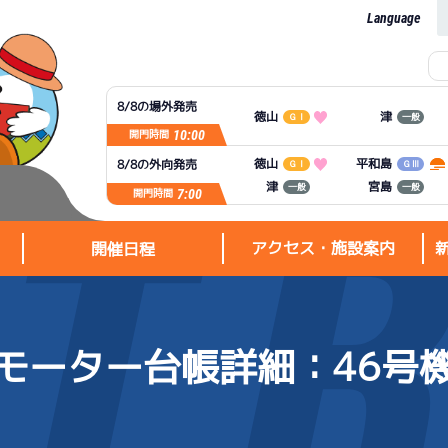
Language
8/8の場外発売
徳山
津
ＧⅠ
一般
10:00
開門時間
平和島
徳山
8/8の外向発売
ＧⅠ
ＧⅢ
宮島
津
一般
一般
7:00
開門時間
アクセス・施設案内
開催日程
モーター台帳詳細
：46号
アクセス・