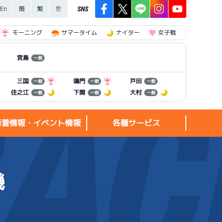
SNS
モーニング
サマータイム
ナイター
女子戦
宮島
一般
三国
鳴門
戸田
一般
一般
一般
住之江
下関
大村
一般
一般
一般
新着情報・イベント情報
各種サービス
機
新着情報・
各種サービス
イベント情報