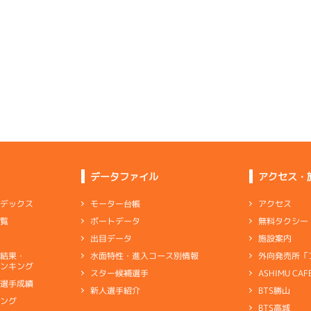
選特選
(追い風)
-
-
-
-
-
4cm
0.0
4
.10
５
2m
6.82
-
-
7R
北
-
-
-
予選
(左横風)
-
-
-
-
-
2cm
0.0
-
-
6
.12
５
2m
6.88
-
-
-
8R
北西
3
.19
６
2m
6.82
5R
北東
予選
(追い風)
2cm
0.0
イズＺ戦
(向い風)
4
.10
５
3m
6.76
2cm
-0.5
7R
北西
予選
(追い風)
1
.10
１
1m
6.86
3cm
2.0
2R
南西
-
-
-
-
-
イズＷ戦
(追い風)
-
-
逃 げ
1cm
0.0
3
.11
３
0m
6.77
-
-
-
2R
無風
イズＷ戦
(無風)
5
.23
３
5m
6.95
1cm
0.0
2R
南西
2
.15
３
3m
6.79
2R
東
選特選
(追い風)
5cm
0.0
データファイル
アクセス・
イズＷ戦
(向い風)
4
.16
５
3m
6.75
3cm
-0.5
8R
北西
予選
(追い風)
2
.10
３
6m
7.00
3cm
0.0
アクセス
モーター台帳
ンデックス
5R
西
5
.13
２
4m
6.77
7R
東
イズＺ戦
(追い風)
無料タクシー
ボートデータ
一覧
6cm
0.0
一般
(向い風)
2
.23
６
2m
6.82
4cm
0.0
4R
西
施設案内
出目データ
イズＹ戦
(追い風)
1
.26
２
6m
7.01
2cm
0.0
0R
西
外向発売所「
水面特性・進入コース別情報
選結果・
しっかりつける出足、回り足に乗り心地
選特賞
(追い風)
ンキング
6cm
0.0
ASHIMU CAF
スター候補選手
5
.08
２
3m
6.83
9R
北西
別選手成績
BTS勝山
新人選手紹介
ャブ
…
キャブレタ
ピストン
…
ピストン
リング
…
ピストンリング
シリ
選特賞
(追い風)
6
.18
３
1m
6.84
3cm
0.0
キング
4R
西
ヤ
…
ギヤケース
キャリボ
…
キャリアボデー
BTS高城