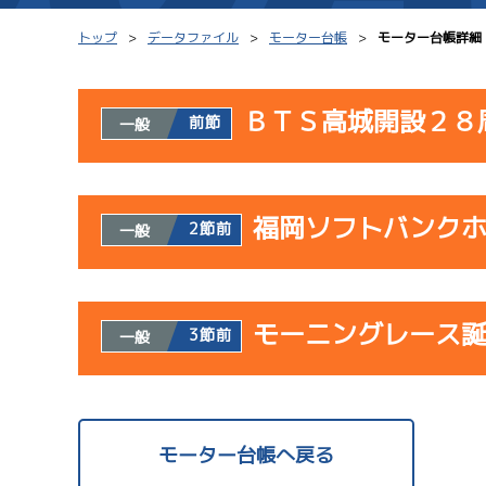
トップ
データファイル
モーター台帳
モーター台帳詳細
ＢＴＳ高城開設２８
前節
一般
シリーズインデックス
モーター台帳
使用者情報
レース結果一覧
ボートデータ
福岡ソフトバンク
開催日
レ
2節前
一般
出走表PDF
出目データ
モーター抽選結果・
水面特性・進入コ
使用者情報
08/02
前検タイムランキング
モーニングレース
開催日
レ
3節前
一般
初日
進入コース別選手成績
スター候補選手
予
サンラ
使用者情報
07/23
開催日
レ
モーター台帳へ戻る
初日
サンラ
1
08/03