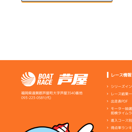
予
２日目
B1
/
4995
田邉 亮蔵
07/14
初日
4.27
全国勝率
07/24
3.50
２日目
B1
/
5369
当地勝率
サンラ
岡崎 凪汰
08/04
３日目
Ｂ
前節評価
サンラ
3.16
全国勝率
07/15
2.09
２日目
A2
/
4469
当地勝率
サンラ
1
土山 卓也
07/25
予
３日目
Ｂ
前節評価
レース情報
サンラ
08/05
5.89
全国勝率
最終日
シリーズイ
0.00
当地勝率
サンラ
福岡県遠賀郡芦屋町大字芦屋3540番地
レース結果
07/16
093-223-0581(代)
出走表PDF
３日目
Ｃ
前節評価
サンラ
1
07/26
モーター抽
短評
展開を
予
前検タイムラ
４日目
進入コース
電気
…
電気一式
キ
予
得点率ラン
ペラ
…
プロペラ
ギ