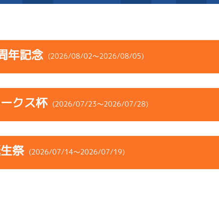
施設案内
周年記念
(2026/08/02～2026/08/05)
得点率ランキング
新人選手紹介
アクセス
コース
ST
着順
風速
展示タイム
選手コメント
無料タクシー・無料バス
ホークス杯
ース
風向
(2026/07/23～2026/07/28)
決まり手
波高
チルト
企画番組
施設案内
-
-
-
-
-
-
-
コース
ST
着順
風速
展示タイム
ース別情報
外向発売所「アシ夢テラ
-
-
-
誕生祭
ース
風向
(2026/07/14～2026/07/19)
決まり手
波高
チルト
5
.11
６
5m
6.92
ASHIMU CAFE
9R
北西
ペラ
選特賞
(追い風)
2
.13
６
0m
6.79
5cm
-0.5
4R
無風
イズＹ戦
(無風)
コース
ST
着順
風速
展示タイム
1cm
0.0
2
.24
２
1m
6.88
ース
風向
3R
北東
決まり手
波高
チルト
イズＸ戦
(向い風)
5
.17
６
4m
6.88
1cm
-0.5
1R
北西