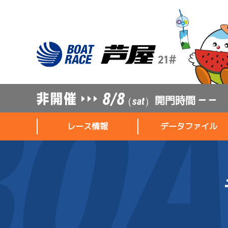
8/8
開門時間
— —
（sat）
レース情報
データファイル
レース情報
データファイル