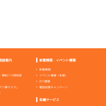
押しが甘い
出ていくことも下がる
こともない
乗りやすくてレスポン
スがいい
直線は弱いしエンジン
が良くない
合ってはいないが全体
にまずまず
足は普通ぐらいで乗り
心地はいい
施設案内
新着情報・イベント情報
足自体は弱い。エンジ
ンが良くない
新着情報
イベント情報（本場）
・無料バス時刻表
出足を中心にバランス
BTS情報
取れている
電話投票キャンペーン
アシ夢テラス」
普通ぐらいでいい人に
はやられる
E
ンダ
…
シリンダケース
シャフト
…
クランクシャフト
各種サービス