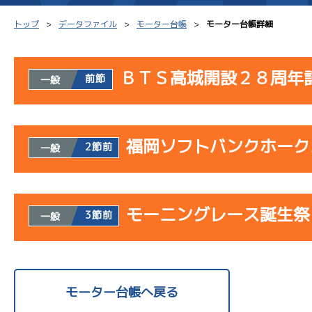
トップ
データファイル
モーター台帳
モーター台帳詳細
ＢＴＳ高城開設２８周年
前節
一般
シリーズインデックス
モーター台帳
得点率
使用者情報
レース結果一覧
ボートデータ
選手コ
福岡ソフトバンクホーク
開催日
レース
2節前
一般
出走表PDF
出目データ
企画番
4R
モーター抽選結果・
サンライズＹ戦
水面特性・進入コース別
使用者情報
08/02
前検タイムランキング
モーニングレース誕生祭
開催日
レース
3節前
一般
初日
進入コース別選手成績
スター候補選手
9R
予選特賞
-
使用者情報
07/23
開催日
レース
2R
モーター台帳へ戻る
初日
サンライズＷ戦
8R
08/03