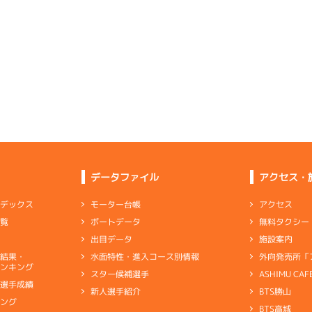
予選
(追い風)
-
-
-
-
-
3cm
0.0
2
.14
２
4m
6.85
-
-
1R
北
-
-
-
選特選
(左横風)
1
.13
１
1m
6.85
4cm
0.0
2R
北西
イズＷ戦
(追い風)
1
.13
１
2m
6.90
抜 き
1cm
0.0
9R
北西
5
.06
４
3m
6.80
6R
北西
選特賞
(追い風)
逃 げ
2cm
0.0
一般
(追い風)
4
.13
３
3m
6.86
3cm
0.0
1R
北西
選特選
(追い風)
6
.19
５
5m
6.97
3cm
0.0
6R
南西
-
-
-
-
-
予選
(追い風)
-
-
5cm
0.0
3
.11
５
2m
6.85
-
-
-
6R
北西
予選
(追い風)
4
.08
４
5m
7.07
2cm
0.0
1R
南西
5
.11
２
1m
6.82
3R
東
選特選
(追い風)
リング
5cm
0.0
データファイル
アクセス・
イズＸ戦
(向い風)
6
.11
５
4m
6.90
1cm
0.0
1R
北西
選特選
(追い風)
5
.13
３
5m
7.08
4cm
0.0
アクセス
モーター台帳
ンデックス
3R
西
3
.08
６
4m
6.82
9R
東
イズＸ戦
(追い風)
無料タクシー
ボートデータ
一覧
5cm
0.0
夢特選
(向い風)
1
.12
１
1m
6.82
4cm
0.0
1R
西
施設案内
出目データ
イズＶ戦
(追い風)
1
.22
６
5m
7.02
逃 げ
1cm
0.0
1R
西
外向発売所「
水面特性・進入コース別情報
選結果・
攻める足も道中で捌く足ももうひとつ
選特選
(追い風)
ンキング
5cm
-0.5
ASHIMU CAF
スター候補選手
5
.15
５
4m
6.93
2R
北西
別選手成績
BTS勝山
新人選手紹介
ャブ
…
キャブレタ
ピストン
…
ピストン
リング
…
ピストンリング
シリ
選特選
(追い風)
4
.20
６
0m
6.95
4cm
0.0
キング
8R
無風
ヤ
…
ギヤケース
キャリボ
…
キャリアボデー
ペラ
BTS高城