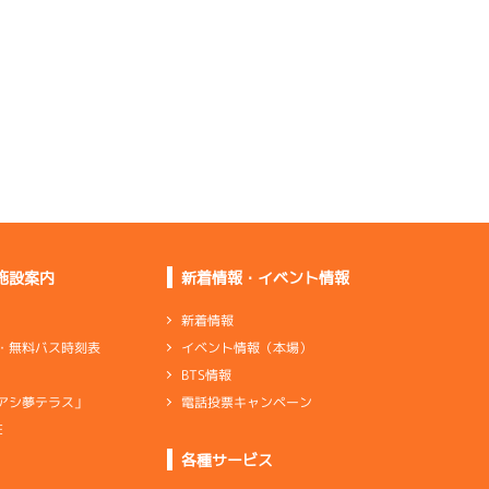
ーンが狭い
Ｓが届き過ぎているけ
ど悪くない
舟の向きが悪いし伸び
も少し弱い
マシにはなってきた。
あとはペラ
行き足は悪くないし普
通はある
出てはないが、それな
×2
りの足です
施設案内
新着情報・イベント情報
思ったところにいけな
いし力がない
新着情報
イベント情報（本場）
・無料バス時刻表
出足、伸びはいいけど
BTS情報
ブレーキ甘い
電話投票キャンペーン
アシ夢テラス」
向きが悪い。トータル
で中の下
E
ンダ
…
シリンダケース
シャフト
…
クランクシャフト
各種サービス
リング×2
ギヤ