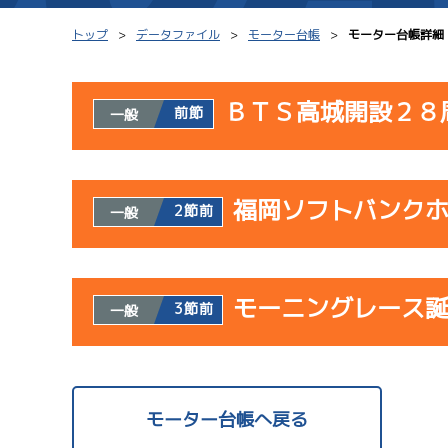
トップ
データファイル
モーター台帳
モーター台帳詳細
ＢＴＳ高城開設２８
前節
一般
シリーズインデックス
モーター台帳
使用者情報
レース結果一覧
ボートデータ
福岡ソフトバンク
開催日
レ
2節前
一般
出走表PDF
出目データ
モーター抽選結果・
サンラ
水面特性・進入コ
使用者情報
08/02
前検タイムランキング
モーニングレース
開催日
レ
3節前
一般
初日
進入コース別選手成績
スター候補選手
予
使用者情報
07/23
開催日
レ
モーター台帳へ戻る
初日
サンラ
08/03