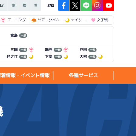
SNS
モーニング
サマータイム
ナイター
女子戦
宮島
一般
三国
鳴門
戸田
一般
一般
一般
住之江
下関
大村
一般
一般
一般
新着情報・イベント情報
各種サービス
機
新着情報・
各種サービス
イベント情報