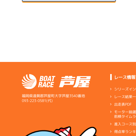
２日目
A2
/
4428
1
有賀 達也
予
07/14
初日
サンラ
6.03
全国勝率
07/24
予
6.48
２日目
A2
/
4376
当地勝率
1
藤田 靖弘
08/04
予
３日目
Ｄ
前節評価
5.87
全国勝率
07/15
5.33
２日目
A2
/
4452
当地勝率
1
松尾 祭
07/25
予
３日目
Ｃ
前節評価
レース情報
サンラ
1
08/05
5.07
全国勝率
予
最終日
シリーズイ
6.53
当地勝率
サンラ
福岡県遠賀郡芦屋町大字芦屋3540番地
レース結果
アシ
07/16
093-223-0581(代)
出走表PDF
３日目
Ｂ
前節評価
サンラ
1
07/26
モーター抽
短評
自力で
予
前検タイムラ
４日目
1
進入コース
電気
…
電気一式
キ
予
得点率ラン
ペラ
…
プロペラ
ギ