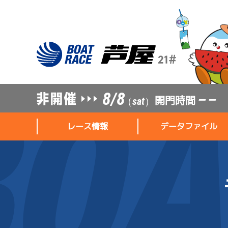
8/8
開門時間
— —
（sat）
レース情報
データファイル
レース情報
データファイル