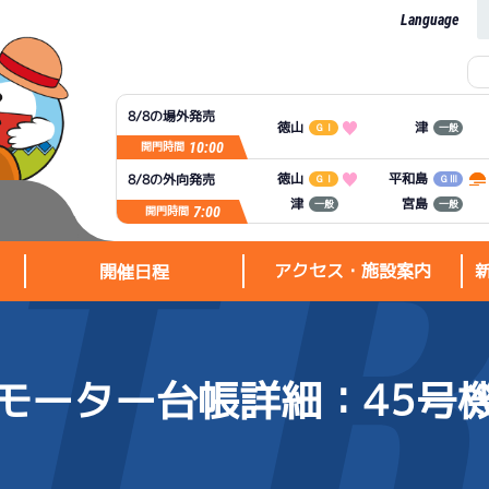
Language
8/8の場外発売
徳山
津
ＧⅠ
一般
10:00
開門時間
平和島
徳山
8/8の外向発売
ＧⅠ
ＧⅢ
宮島
津
一般
一般
7:00
開門時間
アクセス・施設案内
開催日程
モーター台帳詳細
：45号
アクセス・