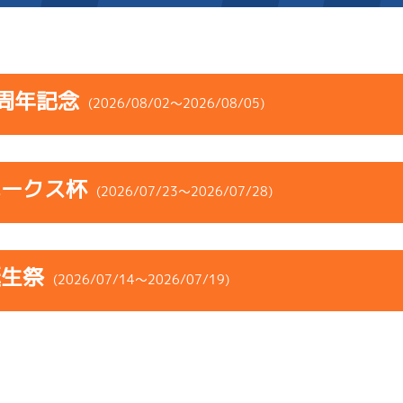
施設案内
周年記念
(2026/08/02～2026/08/05)
得点率ランキング
新人選手紹介
アクセス
コース
ST
着順
風速
展示タイム
選手コメント
無料タクシー・無料バス
ホークス杯
ース
風向
(2026/07/23～2026/07/28)
決まり手
波高
チルト
企画番組
施設案内
4
.05
３
2m
6.88
4R
西
イズＹ戦
(追い風)
コース
ST
着順
風速
展示タイム
ース別情報
外向発売所「アシ夢テラ
2cm
-0.5
誕生祭
ース
風向
(2026/07/14～2026/07/19)
決まり手
波高
チルト
6
.08
４
5m
6.92
ASHIMU CAFE
9R
北西
選特賞
(追い風)
-
-
-
-
-
5cm
-0.5
-
-
コース
ST
着順
風速
展示タイム
-
-
-
1
.14
５
0m
6.86
ース
風向
2R
無風
決まり手
波高
チルト
イズＷ戦
(無風)
5
.13
６
3m
6.87
1cm
-0.5
8R
北西