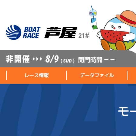
8/9
開門時間
— —
（sun）
レース情報
データファイル
モ
レース情報
データファイル