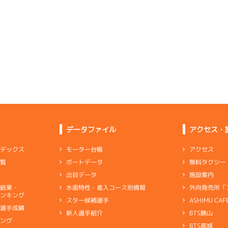
選特選
(追い風)
1
.16
１
2m
6.86
4cm
-0.5
2R
南西
1
.16
４
3m
6.91
8R
北東
イズＷ戦
(追い風)
逃 げ
2cm
-0.5
予選
(向い風)
5
.17
６
2m
6.86
3cm
0.0
6R
北西
予選
(追い風)
5
.09
４
4m
6.88
2cm
-0.5
0R
北西
3
.38
６
2m
6.95
1R
北東
選特賞
(追い風)
4cm
-0.5
イズＶ戦
(向い風)
6
.21
４
3m
6.85
2cm
0.0
2R
北西
選特選
(追い風)
2
.17
４
5m
6.89
3cm
-0.5
6R
南西
5
.12
６
2m
6.92
9R
北
予選
(追い風)
5cm
-0.5
一般
(左横風)
3
.12
２
2m
6.87
2cm
0.0
3R
西
イズＸ戦
(追い風)
6
.28
４
5m
7.03
2cm
0.0
2R
南西
2
.14
２
2m
6.86
6R
東
選特選
(追い風)
5cm
0.0
データファイル
アクセス・
一般
(向い風)
1
.10
１
4m
6.89
2cm
-0.5
1R
北西
選特選
(追い風)
-
-
-
-
-
逃 げ
4cm
0.0
アクセス
モーター台帳
ンデックス
-
-
-
-
-
-
-
-
-
無料タクシー
ボートデータ
一覧
-
-
-
-
-
-
-
-
-
-
-
施設案内
出目データ
-
-
1
.12
２
5m
7.01
-
-
-
9R
西
外向発売所「
水面特性・進入コース別情報
選結果・
は見劣るが、悪くないレベルの中堅
選特賞
(追い風)
ンキング
5cm
-0.5
ASHIMU CAF
スター候補選手
6
.20
４
4m
6.93
1R
北西
別選手成績
BTS勝山
新人選手紹介
ャブ
…
キャブレタ
ピストン
…
ピストン
リング
…
ピストンリング
シリ
選特選
(追い風)
3
.11
４
1m
6.88
4cm
0.0
キング
4R
西
ヤ
…
ギヤケース
キャリボ
…
キャリアボデー
BTS高城