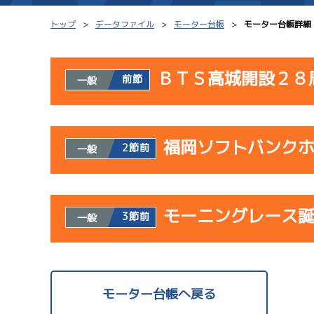
トップ
データファイル
モーター台帳
モーター台帳詳細
ＢＴＳ高城開設２８
前節
一般
シリーズインデックス
モーター台帳
使用者情報
レース結果一覧
ボートデータ
福岡ソフトバンク
開催日
レ
2節前
一般
出走表PDF
出目データ
モーター抽選結果・
サンラ
水面特性・進入コ
使用者情報
08/02
前検タイムランキング
モーニングレース
開催日
レ
3節前
一般
初日
進入コース別選手成績
スター候補選手
サンラ
使用者情報
07/23
開催日
レ
モーター台帳へ戻る
初日
1
08/03