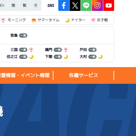
SNS
モーニング
サマータイム
ナイター
女子戦
宮島
一般
三国
鳴門
戸田
一般
一般
一般
住之江
下関
大村
一般
一般
一般
新着情報・イベント情報
各種サービス
機
新着情報・
各種サービス
イベント情報