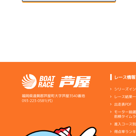
予
２日目
B1
/
3075
サンラ
中村 裕将
07/14
初日
4.81
全国勝率
1
07/24
予
3.46
２日目
A2
/
3746
当地勝率
サンラ
1
岡瀬 正人
08/04
予
３日目
Ｃ
前節評価
5.70
全国勝率
07/15
7.00
２日目
A2
/
3833
当地勝率
サンラ
1
中辻 博訓
07/25
予
３日目
Ｃ
前節評価
レース情報
1
08/05
6.22
全国勝率
予
最終日
シリーズイ
4.43
当地勝率
福岡県遠賀郡芦屋町大字芦屋3540番地
レース結果
07/16
093-223-0581(代)
出走表PDF
３日目
Ｂ
前節評価
07/26
モーター抽
短評
上位に
予
前検タイムラ
４日目
1
進入コース
電気
…
電気一式
キ
予
得点率ラン
ペラ
…
プロペラ
ギ