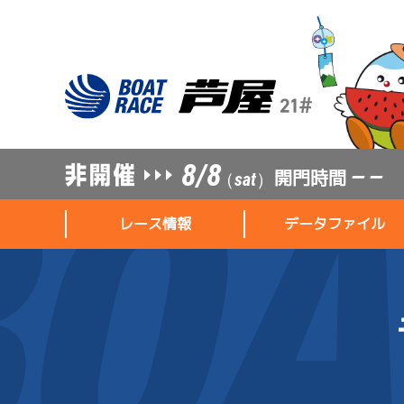
8/8
開門時間
— —
（sat）
レース情報
データファイル
レース情報
データファイル