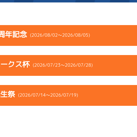
施設案内
周年記念
(2026/08/02～2026/08/05)
得点率ランキング
新人選手紹介
アクセス
コース
ST
着順
風速
展示タイム
選手コメント
無料タクシー・無料バス
ホークス杯
ース
風向
(2026/07/23～2026/07/28)
決まり手
波高
チルト
企画番組
施設案内
6
.03
３
2m
7.00
2R
南西
イズＷ戦
(追い風)
コース
ST
着順
風速
展示タイム
ース別情報
外向発売所「アシ夢テラ
2cm
-0.5
誕生祭
ース
風向
(2026/07/14～2026/07/19)
決まり手
波高
チルト
4
.10
４
4m
6.99
ASHIMU CAFE
7R
西
予選
(追い風)
1
.15
２
1m
6.81
4cm
-0.5
3R
南
イズＸ戦
(右横風)
コース
ST
着順
風速
展示タイム
1cm
-0.5
-
-
-
-
-
ース
風向
-
-
決まり手
波高
チルト
4
.18
３
4m
6.97
-
-
-
1R
北西