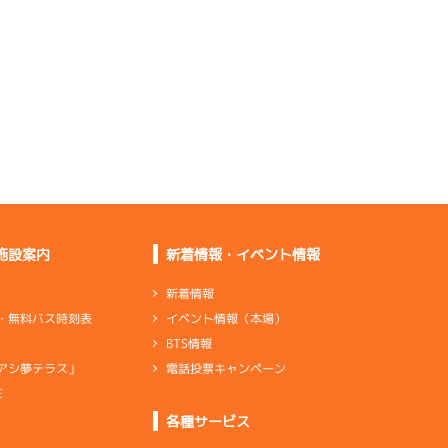
伸びが弱い
新燃料に慣れていない
ので手探り
足は全体的に普通はあ
る
スタート負け。足は悪
くない
あまり良くない。特に
伸びが弱い
普通の足。乗りやすく
していく
施設案内
新着情報・イベント情報
伸びもターン回りもど
っちも悪い
新着情報
イベント情報（本場）
・無料バス時刻表
Ｓ届かないし行き足が
BTS情報
良くない
電話投票キャンペーン
アシ夢テラス」
調整して足の雰囲気が
良くなった
E
ンダ
…
シリンダケース
シャフト
…
クランクシャフト
各種サービス