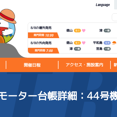
Language
8/8の場外発売
徳山
津
ＧⅠ
一般
10:00
開門時間
平和島
徳山
8/8の外向発売
ＧⅠ
ＧⅢ
宮島
津
一般
一般
7:00
開門時間
アクセス・施設案内
開催日程
モーター台帳詳細
：44号
アクセス・