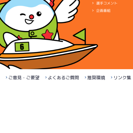
サンライズＹ戦
選手コメント
07/17
3R
企画番組
４日目
サンライズＸ戦
12R
07/27
予選特選
５日目
9R
一般
3R
サンライズＸ戦
07/18
-
５日目
8R
07/28
一般
最終日
7R
一般
ご意見・ご要望
よくあるご質問
推奨環境
リンク集
5R
サンライズＺ戦
07/19
短評
足は十分だが
最終日
9R
電気
…
電気一式
キャブ
…
キ
アシ夢特選
ペラ
…
プロペラ
ギヤ
…
ギヤ
短評
テク不足で見
電気
…
電気一式
キャブ
…
キ