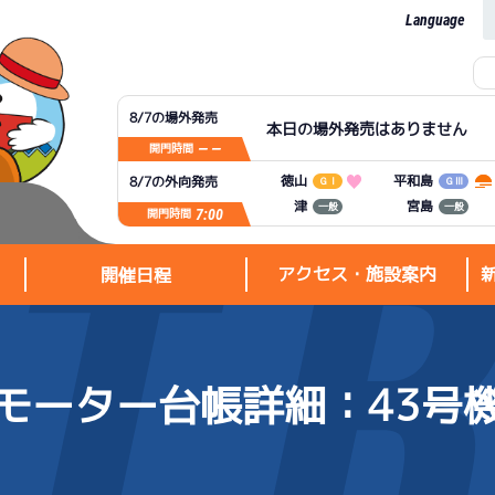
Language
8/7の場外発売
本日の場外発売はありません
— —
開門時間
平和島
徳山
8/7の外向発売
ＧⅠ
ＧⅢ
宮島
津
一般
一般
7:00
開門時間
アクセス・施設案内
開催日程
モーター台帳詳細
：43号
アクセス・