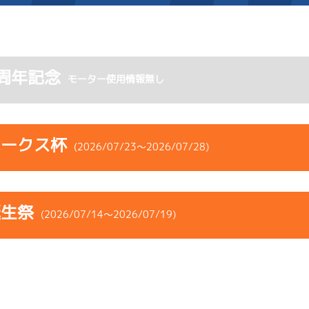
施設案内
周年記念
モーター使用情報無し
得点率ランキング
新人選手紹介
アクセス
選手コメント
無料タクシー・無料バス
ホークス杯
(2026/07/23～2026/07/28)
企画番組
施設案内
コース
ST
着順
風速
展示タイム
ース別情報
外向発売所「アシ夢テラ
誕生祭
ース
風向
(2026/07/14～2026/07/19)
決まり手
波高
チルト
ASHIMU CAFE
5
.13
５
2m
6.86
6R
北西
予選
(追い風)
コース
ST
着順
風速
展示タイム
2cm
0.0
ース
風向
決まり手
波高
チルト
-
-
-
-
-
-
-