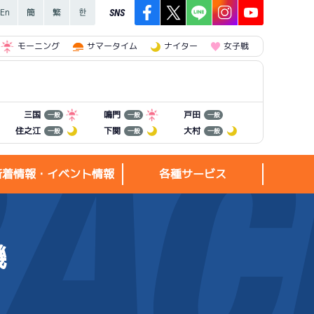
SNS
モーニング
サマータイム
ナイター
女子戦
三国
鳴門
戸田
一般
一般
一般
住之江
下関
大村
一般
一般
一般
新着情報・イベント情報
各種サービス
機
新着情報・
各種サービス
イベント情報