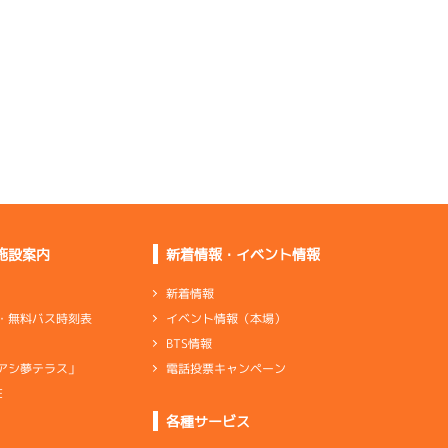
足自体に余裕があるし
機は良さそう
道中力強いしレース足
が良さそう
レース足がいい。やっ
ても微調整
マイナスにしたが乗り
づらかった
施設案内
新着情報・イベント情報
新着情報
イベント情報（本場）
・無料バス時刻表
足は余裕あるけどター
BTS情報
ンは違った
電話投票キャンペーン
アシ夢テラス」
引き波で跳ねるし合っ
ていない
E
各種サービス