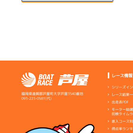
サンラ
07/14
初日
サンラ
1
07/24
ドリー
２日目
B1
/
5101
表 健太
3.37
全国勝率
07/15
3.65
２日目
A1
/
4702
当地勝率
1
三浦 敬太
07/25
予
３日目
Ｂ
前節評価
レース情報
6.19
全国勝率
シリーズイ
7.24
当地勝率
福岡県遠賀郡芦屋町大字芦屋3540番地
レース結果
07/16
093-223-0581(代)
出走表PDF
３日目
Ｂ
前節評価
サンラ
1
07/26
モーター抽
予
前検タイムラ
４日目
進入コース
得点率ラン