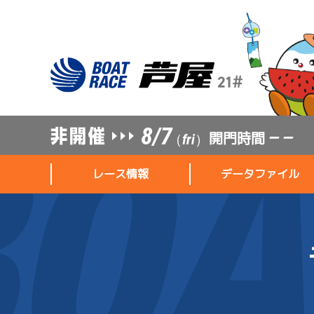
8/7
開門時間
— —
（fri）
レース情報
データファイル
レース情報
データファイル