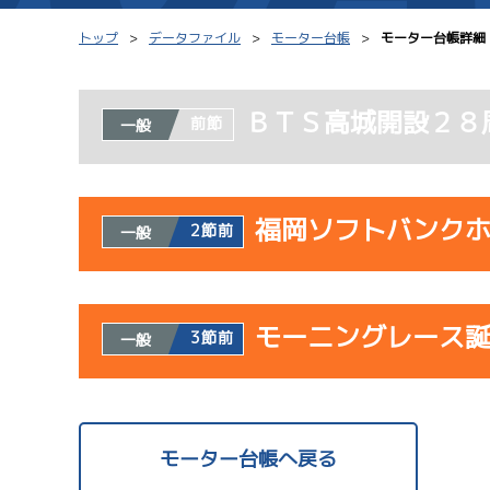
トップ
データファイル
モーター台帳
モーター台帳詳細
ＢＴＳ高城開設２８
前節
一般
シリーズインデックス
モーター台帳
レース結果一覧
ボートデータ
福岡ソフトバンク
2節前
一般
出走表PDF
出目データ
モーター抽選結果・
水面特性・進入コ
使用者情報
前検タイムランキング
モーニングレース
開催日
レ
3節前
一般
進入コース別選手成績
スター候補選手
使用者情報
07/23
開催日
レ
モーター台帳へ戻る
初日