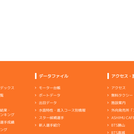
3
.18
２
2m
6.84
-
-
-
3R
南西
イズＸ戦
(追い風)
2cm
0.0
3
.12
５
2m
6.78
3R
北西
イズＸ戦
(追い風)
4
.05
２
4m
6.86
2cm
0.0
2R
北西
ムレース
(追い風)
4cm
0.0
5
.00
３
3m
6.83
8R
北西
予選
(追い風)
-
-
-
-
-
3cm
-0.5
-
-
-
-
-
-
-
-
-
-
-
-
1
.06
２
5m
6.93
-
-
-
1R
南西
選特選
(追い風)
5cm
0.0
データファイル
アクセス・
6
.46
６
2m
6.88
7R
北西
予選
(追い風)
2
.08
３
6m
6.90
2cm
0.0
アクセス
モーター台帳
ンデックス
6R
西
予選
(追い風)
無料タクシー
ボートデータ
一覧
6cm
0.0
3
.15
５
1m
6.82
2R
西
施設案内
出目データ
イズＷ戦
(追い風)
6
.12
５
6m
6.99
1cm
0.0
0R
西
外向発売所「
水面特性・進入コース別情報
選結果・
選特賞
(追い風)
ンキング
6cm
0.0
ASHIMU CAF
スター候補選手
1
.29
６
3m
6.89
7R
北西
別選手成績
BTS勝山
新人選手紹介
予選
(追い風)
1
.10
５
1m
6.83
3cm
0.0
キング
4R
西
BTS高城