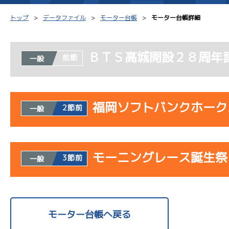
トップ
データファイル
モーター台帳
モーター台帳詳細
ＢＴＳ高城開設２８周年
前節
一般
シリーズインデックス
モーター台帳
得点率
レース結果一覧
ボートデータ
選手コ
福岡ソフトバンクホーク
2節前
一般
出走表PDF
出目データ
企画番
モーター抽選結果・
水面特性・進入コース別
使用者情報
前検タイムランキング
モーニングレース誕生祭
開催日
レース
3節前
一般
進入コース別選手成績
スター候補選手
3R
サンライズＸ戦
使用者情報
07/23
開催日
レース
モーター台帳へ戻る
初日
-