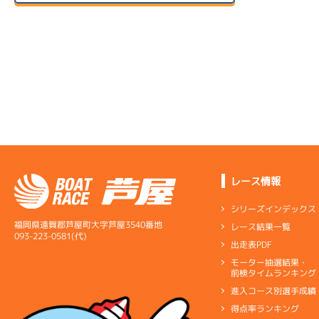
3R
サンライズＸ戦
07/14
5R
初日
サンライズＺ戦
10R
07/24
予選特賞
２日目
B2
/
4882
9R
瀧川 千依
予選特賞
4R
サンライズＹ戦
2.44
全国勝率
07/15
2.67
-
２日目
A2
/
4033
当地勝率
11R
伊藤 将吉
07/25
予選特選
３日目
Ｂ
前節評価
レース情報
8R
5.98
全国勝率
予選
シリーズインデックス
7.20
-
当地勝率
福岡県遠賀郡芦屋町大字芦屋3540番地
レース結果一覧
07/16
093-223-0581(代)
5R
出走表PDF
３日目
Ｃ
前節評価
サンライズＺ戦
8R
07/26
モーター抽選結果・
予選
前検タイムランキング
４日目
10R
進入コース別選手成績
予選特賞
得点率ランキング
1R