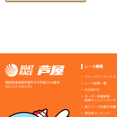
3R
サンライズＸ戦
07/14
5R
初日
サンライズＺ戦
10R
07/24
予選特賞
２日目
B2
/
4882
9R
瀧川 千依
予選特賞
4R
サンライズＹ戦
2.44
全国勝率
07/15
2.67
-
２日目
A2
/
4033
当地勝率
11R
伊藤 将吉
07/25
予選特選
３日目
Ｂ
前節評価
レース情報
8R
5.98
全国勝率
予選
シリーズインデックス
7.20
-
当地勝率
福岡県遠賀郡芦屋町大字芦屋3540番地
レース結果一覧
07/16
093-223-0581(代)
5R
出走表PDF
３日目
Ｃ
前節評価
サンライズＺ戦
8R
07/26
モーター抽選結果・
予選
前検タイムランキング
４日目
10R
進入コース別選手成績
予選特賞
得点率ランキング
1R