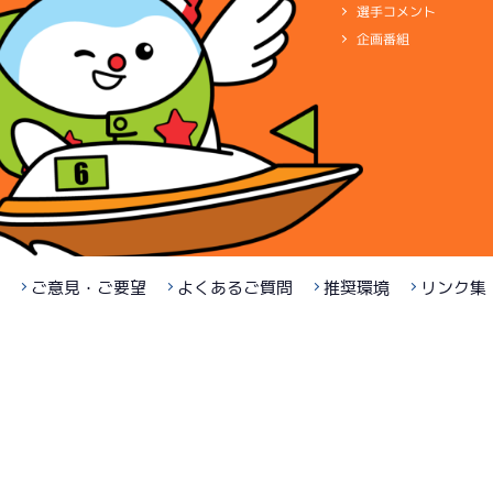
サンライズＶ戦
選手コメント
07/17
企画番組
-
４日目
12R
07/27
予選特選
５日目
7R
一般
2R
サンライズＷ戦
07/18
1R
５日目
サンライズＶ戦
11R
07/28
準優勝戦
最終日
7R
一般
ご意見・ご要望
よくあるご質問
推奨環境
リンク集
5R
サンライズＺ戦
07/19
短評
グリップ系に
最終日
11R
電気
…
電気一式
キャブ
…
キ
選抜戦
ペラ
…
プロペラ
ギヤ
…
ギヤ
短評
中堅しっかり
電気
…
電気一式
キャブ
…
キ