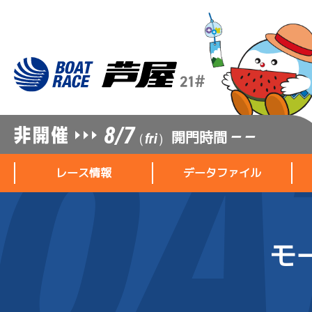
8/7
開門時間
— —
（fri）
レース情報
データファイル
モ
レース情報
データファイル