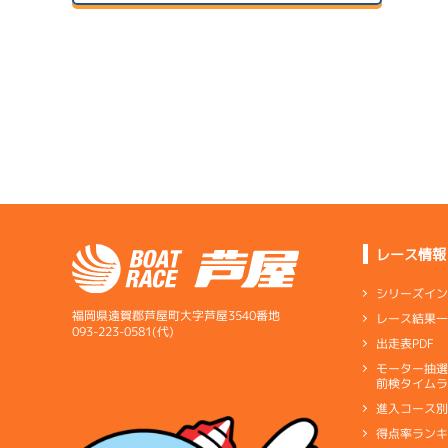
２日目
B2
/
5409
宮本 琉正
07/14
初日
2.17
全国勝率
1.80
当地勝率
サンラ
08/04
３日目
Ｃ
前節評価
07/15
２日目
B1
/
4034
1
西原 明生
予
レース情報
サンラ
08/05
3.68
全国勝率
最終日
シリーズイ
4.04
当地勝率
サンラ
福岡県遠賀郡芦屋町大字芦屋3540番地
レース結果
アシ
07/16
093-223-0581(代)
出走表PDF
３日目
Ａ
前節評価
モーター抽
短評
特別に
予
前検タイムラ
進入コース
電気
…
電気一式
キ
得点率ラン
ペラ
…
プロペラ
ギ