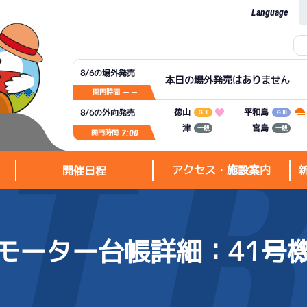
Language
8/6の場外発売
本日の場外発売はありません
— —
開門時間
平和島
徳山
8/6の外向発売
ＧⅠ
ＧⅢ
宮島
津
一般
一般
7:00
開門時間
アクセス・施設案内
開催日程
モーター台帳詳細
：41号
アクセス・