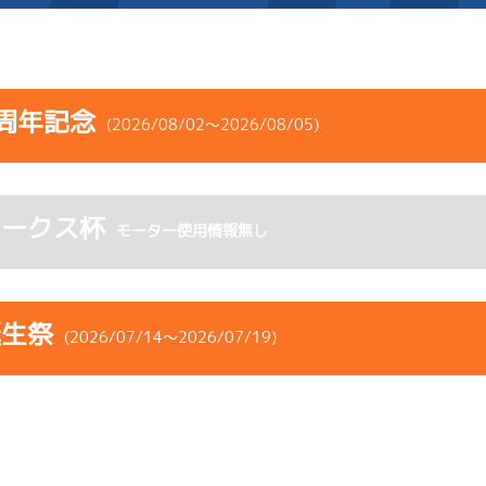
施設案内
周年記念
(2026/08/02～2026/08/05)
得点率ランキング
新人選手紹介
アクセス
コース
ST
着順
風速
展示タイム
選手コメント
無料タクシー・無料バス
ホークス杯
ース
風向
モーター使用情報無し
決まり手
波高
チルト
企画番組
施設案内
4
.06
５
4m
6.92
6R
西
予選
(追い風)
ース別情報
外向発売所「アシ夢テラ
4cm
0.0
誕生祭
(2026/07/14～2026/07/19)
-
-
-
-
-
ASHIMU CAFE
-
-
-
-
-
コース
ST
着順
風速
展示タイム
6
.04
１
0m
6.89
ース
風向
2R
無風
決まり手
波高
チルト
イズＷ戦
(無風)
まくり差し
1cm
0.0