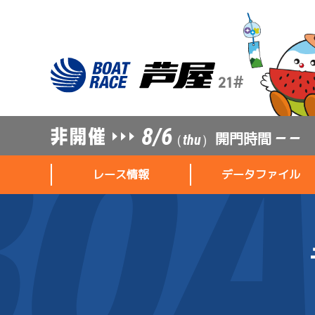
8/6
開門時間
— —
（thu）
レース情報
データファイル
レース情報
データファイル