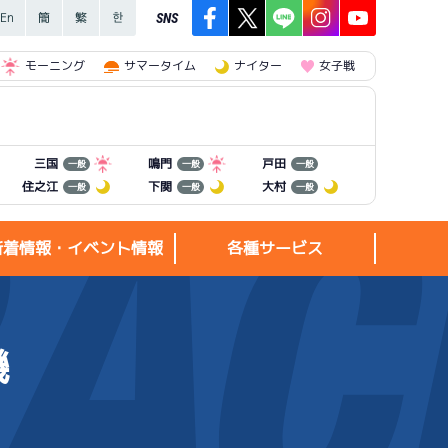
SNS
モーニング
サマータイム
ナイター
女子戦
三国
鳴門
戸田
一般
一般
一般
住之江
下関
大村
一般
一般
一般
新着情報・イベント情報
各種サービス
機
新着情報・
各種サービス
イベント情報