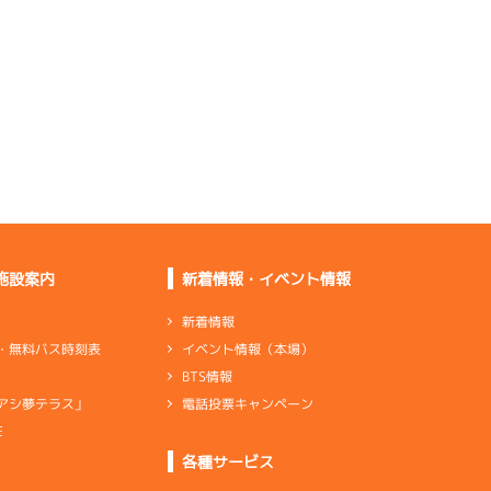
っていない
前検としては気になる
部分はない
Ｓしやすいしレース足
がいいです
初日としての体感や感
触は悪くない
施設案内
新着情報・イベント情報
足はいい。全体的に押
している
新着情報
イベント情報（本場）
・無料バス時刻表
回れない。バランスを
BTS情報
取っていく
電話投票キャンペーン
アシ夢テラス」
E
ンダ
…
シリンダケース
シャフト
…
クランクシャフト
各種サービス