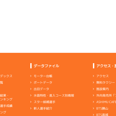
5
.14
２
2m
6.83
6R
北西
6
.05
３
2m
6.80
7R
北
予選
(追い風)
2cm
0.0
予選
(左横風)
2cm
0.0
-
-
-
-
-
6
.21
２
1m
6.80
-
-
2R
東
-
-
-
イズＷ戦
(向い風)
1cm
0.0
3
.20
４
5m
6.87
7R
南西
5
.16
６
3m
6.84
7R
北
予選
(追い風)
5cm
0.0
一般
(左横風)
3cm
0.0
2
.25
５
5m
6.93
2R
南西
6
.11
２
3m
6.86
2R
東
選特選
(追い風)
5cm
0.0
データファイル
アクセス・
イズＷ戦
(向い風)
3cm
0.0
4
.21
５
5m
6.98
アクセス
モーター台帳
ンデックス
3R
西
4
.09
１
4m
6.80
9R
東
イズＸ戦
(追い風)
無料タクシー
ボートデータ
一覧
5cm
0.0
夢特選
(向い風)
差 し
4cm
0.0
施設案内
出目データ
5
.17
６
5m
6.95
9R
西
外向発売所「
水面特性・進入コース別情報
選結果・
悪い部分は見当たらないがリズム上がらず
選特賞
(追い風)
ンキング
5cm
0.0
ASHIMU CAF
スター候補選手
別選手成績
BTS勝山
新人選手紹介
ャブ
…
キャブレタ
ピストン
…
ピストン
リング
…
ピストンリング
シリ
2
.18
４
1m
6.87
キング
1R
南
ヤ
…
ギヤケース
キャリボ
…
キャリアボデー
BTS高城