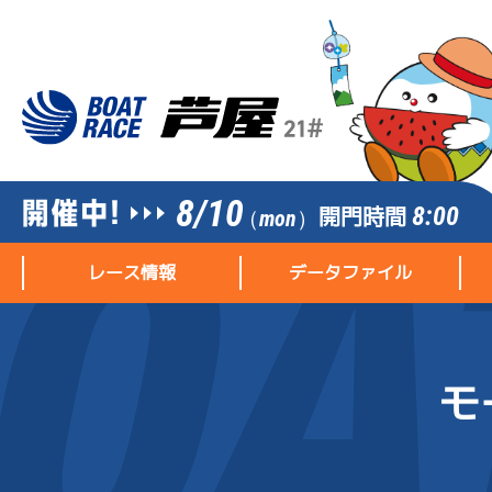
8/10
開門時間
8:00
（mon）
レース情報
データファイル
モ
レース情報
データファイル