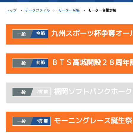
トップ
データファイル
モーター台帳
モーター台帳詳細
九州スポーツ杯争奪オー
今節
一般
シリーズインデックス
モーター台帳
得点率
使用者情報
レース結果一覧
ボートデータ
選手コ
ＢＴＳ高城開設２８周年
開催日
レース
前節
一般
出走表PDF
出目データ
企画番
1R
モーター抽選結果・
サンライズＶ戦
水面特性・進入コース別
使用者情報
08/10
前検タイムランキング
福岡ソフトバンクホーク
開催日
レース
2節前
一般
初日
進入コース別選手成績
スター候補選手
10R
予選
2R
サンライズＷ戦
08/02
モーニングレース誕生祭
短評
上位の行き足
3節前
一般
初日
12R
電気
…
電気一式
キャブ
…
キ