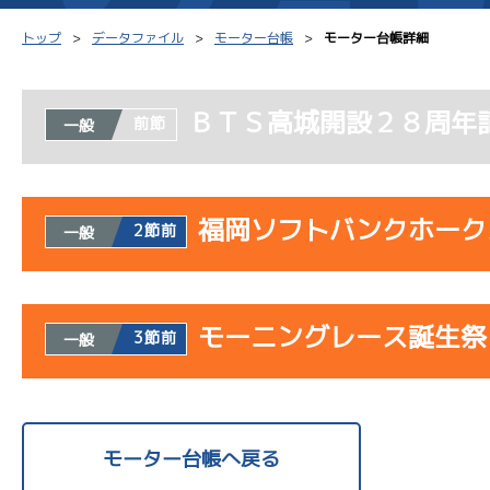
トップ
データファイル
モーター台帳
モーター台帳詳細
ＢＴＳ高城開設２８周年
前節
一般
シリーズインデックス
モーター台帳
得点率
レース結果一覧
ボートデータ
選手コ
福岡ソフトバンクホーク
2節前
一般
出走表PDF
出目データ
企画番
モーター抽選結果・
水面特性・進入コース別
使用者情報
前検タイムランキング
モーニングレース誕生祭
開催日
レース
3節前
一般
進入コース別選手成績
スター候補選手
3R
サンライズＸ戦
使用者情報
07/23
開催日
レース
モーター台帳へ戻る
初日
12R