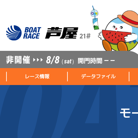
8/8
開門時間
— —
（sat）
レース情報
データファイル
モ
レース情報
データファイル