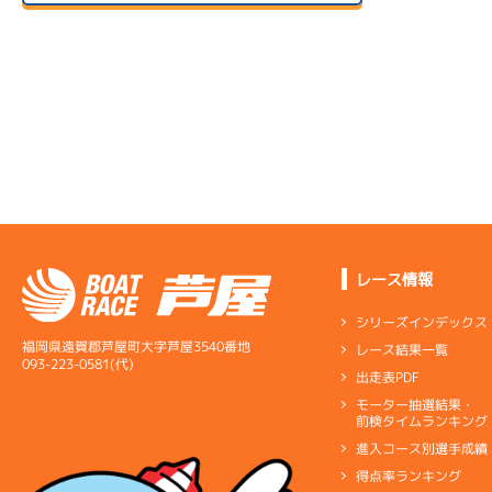
ドリームレース
3R
サンライズＸ戦
07/14
4R
初日
サンライズＹ戦
07/24
-
２日目
A1
/
4798
10R
浜先 真範
予選特賞
1R
サンライズＶ戦
6.38
全国勝率
07/15
4R
7.25
２日目
B1
/
3539
当地勝率
サンライズＹ戦
6R
金子 順一
07/25
予選
３日目
Ｂ
前節評価
レース情報
11R
4.45
全国勝率
予選特選
シリーズインデックス
5R
3.21
当地勝率
サンライズＺ戦
福岡県遠賀郡芦屋町大字芦屋3540番地
レース結果一覧
07/16
093-223-0581(代)
出走表PDF
-
３日目
Ｂ
前節評価
07/26
モーター抽選結果・
-
前検タイムランキング
４日目
9R
進入コース別選手成績
予選特賞
得点率ランキング
1R