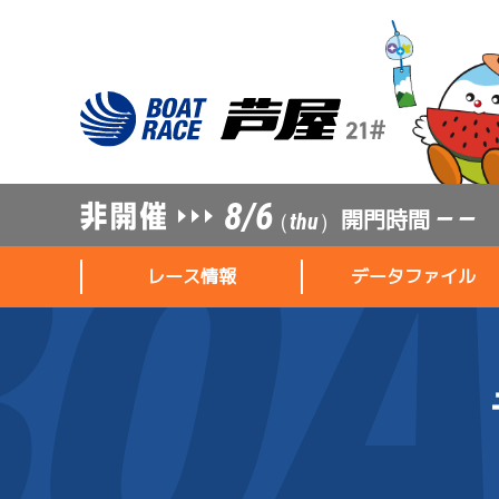
8/6
開門時間
— —
（thu）
レース情報
データファイル
レース情報
データファイル