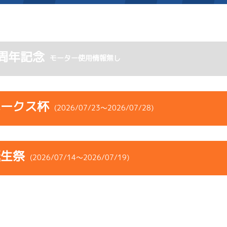
施設案内
周年記念
モーター使用情報無し
得点率ランキング
新人選手紹介
アクセス
選手コメント
無料タクシー・無料バス
ホークス杯
(2026/07/23～2026/07/28)
企画番組
施設案内
コース
ST
着順
風速
展示タイム
ース別情報
外向発売所「アシ夢テラ
誕生祭
ース
風向
(2026/07/14～2026/07/19)
決まり手
波高
チルト
ASHIMU CAFE
3
.09
１
1m
6.81
3R
南
ペラ
イズＸ戦
(右横風)
コース
ST
着順
風速
展示タイム
まくり差し
1cm
0.0
ース
風向
決まり手
波高
チルト
6
.11
４
4m
6.91
2R
北西