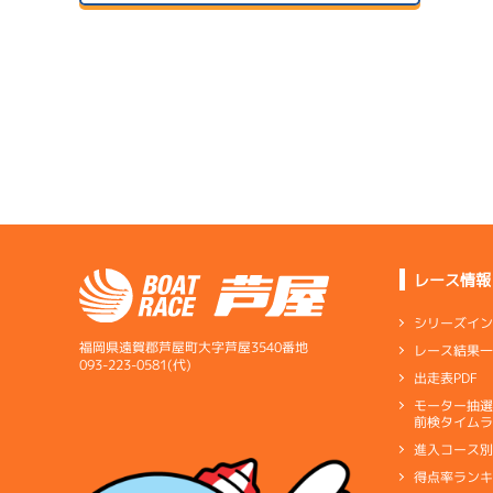
ドリー
サンラ
07/14
初日
サンラ
07/24
２日目
A1
/
4798
1
浜先 真範
予
サンラ
6.38
全国勝率
07/15
7.25
２日目
B1
/
3539
当地勝率
サンラ
金子 順一
07/25
３日目
Ｂ
前節評価
レース情報
1
4.45
全国勝率
予
シリーズイ
3.21
当地勝率
サンラ
福岡県遠賀郡芦屋町大字芦屋3540番地
レース結果
07/16
093-223-0581(代)
出走表PDF
３日目
Ｂ
前節評価
07/26
モーター抽
前検タイムラ
４日目
進入コース
予
得点率ラン