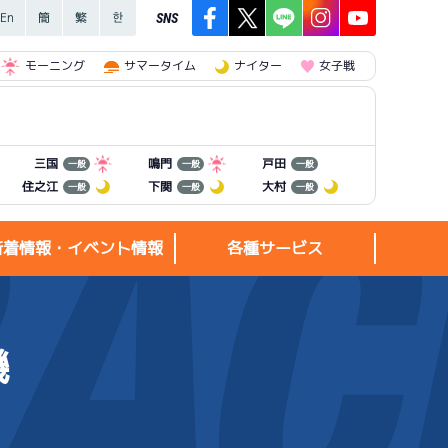
SNS
モーニング
サマータイム
ナイター
女子戦
三国
鳴門
戸田
一般
一般
一般
住之江
下関
大村
一般
一般
一般
新着情報・イベント情報
各種サービス
機
新着情報・
各種サービス
イベント情報