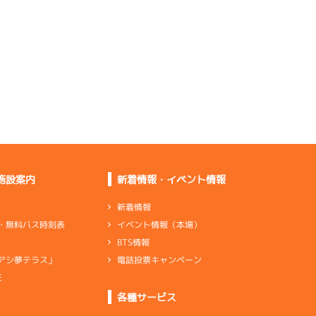
そのまま行ったけど良
くないです
足は普通で前検より良
くなっている
出足も伸びも全然出て
いない
グリップ感がいい。伸
びは普通
施設案内
新着情報・イベント情報
新着情報
イベント情報（本場）
・無料バス時刻表
ペラ調整して少しずつ
BTS情報
上向いている
電話投票キャンペーン
アシ夢テラス」
ターン回りが良くて伸
びも普通ある
E
各種サービス