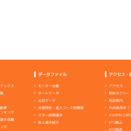
ムレース
(追い風)
2
.20
６
2m
6.87
4cm
0.0
3R
南西
キャブ
イズＸ戦
(追い風)
2cm
0.0
1
.00
１
2m
6.79
4R
北西
イズＹ戦
(追い風)
-
-
-
-
-
逃 げ
2cm
0.0
-
-
-
-
-
6
.18
３
4m
6.82
0R
北西
選特賞
(追い風)
3
.19
４
2m
6.89
4cm
0.0
1R
南西
イズＶ戦
(追い風)
2cm
0.0
1
.09
１
2m
6.81
4R
北西
イズＹ戦
(追い風)
4
.17
２
5m
6.90
逃 げ
2cm
0.0
6R
南西
予選
(追い風)
5cm
0.0
データファイル
アクセス・
4
.05
３
4m
6.83
1R
北西
選特選
(追い風)
4
.12
４
6m
6.97
4cm
0.0
アクセス
モーター台帳
ンデックス
5R
西
イズＺ戦
(追い風)
無料タクシー
ボートデータ
一覧
6cm
0.0
-
-
-
-
-
施設案内
出目データ
-
-
-
-
-
-
-
-
-
-
外向発売所「
水面特性・進入コース別情報
選結果・
-
-
ンキング
-
-
-
ASHIMU CAF
スター候補選手
3
.10
１
3m
6.83
9R
北西
別選手成績
BTS勝山
新人選手紹介
選特賞
(追い風)
4
.11
３
1m
6.86
まくり
3cm
0.0
キング
1R
南
BTS高城