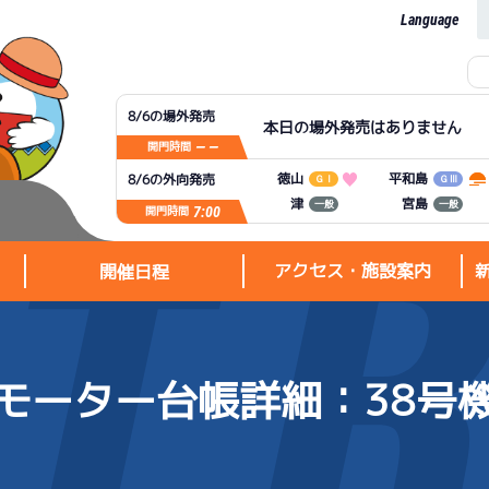
Language
8/6の場外発売
本日の場外発売はありません
— —
開門時間
平和島
徳山
8/6の外向発売
ＧⅠ
ＧⅢ
宮島
津
一般
一般
7:00
開門時間
アクセス・施設案内
開催日程
モーター台帳詳細
：38号
アクセス・