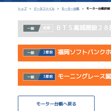
トップ
データファイル
モーター台帳
モーター台帳詳細
ＢＴＳ高城開設２８
前節
一般
シリーズインデックス
モーター台帳
レース結果一覧
ボートデータ
福岡ソフトバンク
2節前
一般
出走表PDF
出目データ
モーター抽選結果・
水面特性・進入コ
使用者情報
前検タイムランキング
モーニングレース
開催日
レ
3節前
一般
進入コース別選手成績
スター候補選手
サンラ
使用者情報
07/23
開催日
レ
モーター台帳へ戻る
初日
1