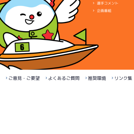
Ｂ
前節評価
選手コメント
07/26
-
企画番組
４日目
9R
予選特賞
1R
サンライズＶ戦
07/17
6R
４日目
一般
8R
07/27
予選
５日目
10R
準優勝戦
6R
一般
07/18
ご意見・ご要望
よくあるご質問
推奨環境
リンク集
-
５日目
07/28
-
最終日
12R
優勝戦
3R
サンライズＸ戦
07/19
短評
大きな特徴は
最終日
8R
電気
…
電気一式
キャブ
…
キ