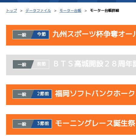
トップ
データファイル
モーター台帳
モーター台帳詳細
九州スポーツ杯争奪オー
今節
一般
シリーズインデックス
モーター台帳
得点率
使用者情報
レース結果一覧
ボートデータ
選手コ
ＢＴＳ高城開設２８周年
開催日
レース
前節
一般
出走表PDF
出目データ
企画番
6R
モーター抽選結果・
予選
水面特性・進入コース別
08/10
前検タイムランキング
福岡ソフトバンクホーク
2節前
一般
初日
進入コース別選手成績
スター候補選手
-
使用者情報
モーニングレース誕生祭
開催日
レース
短評
足は中堅だが
3節前
一般
電気
…
電気一式
キャブ
…
キ