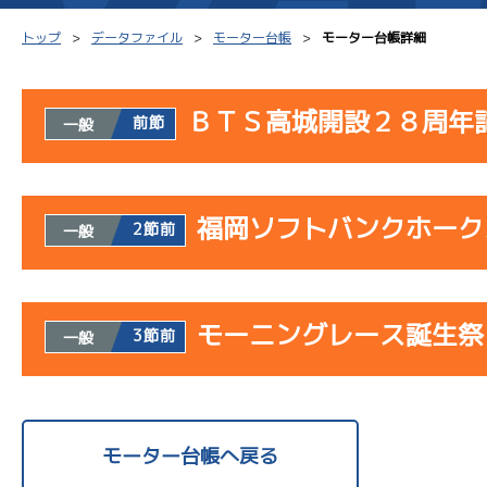
トップ
データファイル
モーター台帳
モーター台帳詳細
ＢＴＳ高城開設２８周年
前節
一般
シリーズインデックス
モーター台帳
得点率
使用者情報
レース結果一覧
ボートデータ
選手コ
福岡ソフトバンクホーク
開催日
レース
2節前
一般
出走表PDF
出目データ
企画番
1R
モーター抽選結果・
サンライズＶ戦
水面特性・進入コース別
使用者情報
08/02
前検タイムランキング
モーニングレース誕生祭
開催日
レース
3節前
一般
初日
進入コース別選手成績
スター候補選手
5R
サンライズＺ戦
5R
サンライズＺ戦
使用者情報
07/23
開催日
レース
5R
モーター台帳へ戻る
初日
サンライズＺ戦
08/03
-