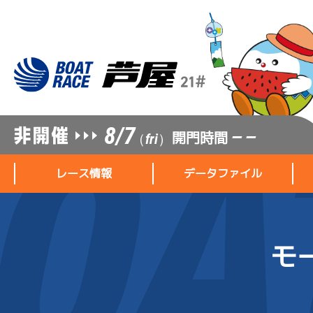
8/7
開門時間
— —
（fri）
レース情報
データファイル
モ
レース情報
データファイル