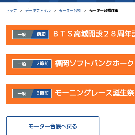
トップ
データファイル
モーター台帳
モーター台帳詳細
ＢＴＳ高城開設２８周年
前節
一般
シリーズインデックス
モーター台帳
得点率
使用者情報
レース結果一覧
ボートデータ
選手コ
福岡ソフトバンクホーク
開催日
レース
2節前
一般
出走表PDF
出目データ
企画番
1R
モーター抽選結果・
サンライズＶ戦
水面特性・進入コース別
使用者情報
08/02
前検タイムランキング
モーニングレース誕生祭
開催日
レース
3節前
一般
初日
進入コース別選手成績
スター候補選手
5R
サンライズＺ戦
5R
サンライズＺ戦
使用者情報
07/23
開催日
レース
5R
モーター台帳へ戻る
初日
サンライズＺ戦
08/03
-