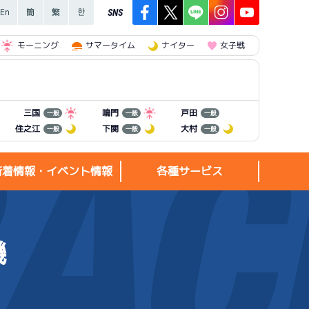
SNS
モーニング
サマータイム
ナイター
女子戦
三国
鳴門
戸田
一般
一般
一般
住之江
下関
大村
一般
一般
一般
新着情報・イベント情報
各種サービス
機
新着情報・
各種サービス
イベント情報