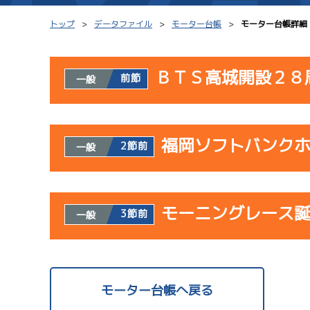
トップ
データファイル
モーター台帳
モーター台帳詳細
ＢＴＳ高城開設２８
前節
一般
シリーズインデックス
モーター台帳
使用者情報
レース結果一覧
ボートデータ
福岡ソフトバンク
開催日
レ
2節前
一般
出走表PDF
出目データ
モーター抽選結果・
サンラ
水面特性・進入コ
使用者情報
08/02
前検タイムランキング
モーニングレース
開催日
レ
3節前
一般
初日
進入コース別選手成績
スター候補選手
サンラ
サンラ
使用者情報
07/23
開催日
レ
モーター台帳へ戻る
初日
サンラ
08/03