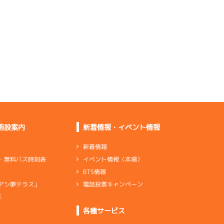
は問題ない
機は良さそうなので引
き出したい
伸びは悪くないが出口
が良くない
タイムが出ていたし足
はいいです
下がることはないが操
縦性が悪い
初日よりマシだけど進
んでいない
施設案内
新着情報・イベント情報
出足系でいい。伸びも
悪くない
新着情報
イベント情報（本場）
・無料バス時刻表
スリットを含めて直線
BTS情報
が良くない
電話投票キャンペーン
アシ夢テラス」
伸びは悪くないが回っ
てから弱い
E
ンダ
…
シリンダケース
シャフト
…
クランクシャフト
各種サービス