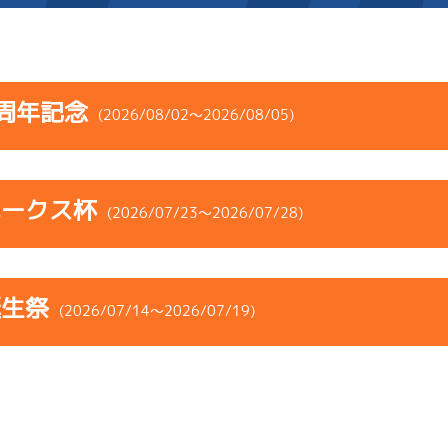
施設案内
周年記念
(2026/08/02～2026/08/05)
得点率ランキング
新人選手紹介
アクセス
コース
ST
着順
風速
展示タイム
選手コメント
無料タクシー・無料バス
ホークス杯
ース
風向
(2026/07/23～2026/07/28)
決まり手
波高
チルト
企画番組
施設案内
4
.16
２
3m
6.85
1R
南西
イズＶ戦
(追い風)
コース
ST
着順
風速
展示タイム
ース別情報
外向発売所「アシ夢テラ
3cm
0.0
誕生祭
ース
風向
(2026/07/14～2026/07/19)
決まり手
波高
チルト
5
.28
３
3m
6.84
ASHIMU CAFE
5R
北西
イズＺ戦
(追い風)
3
.19
４
1m
6.81
3cm
0.0
5R
北西
イズＺ戦
(追い風)
コース
ST
着順
風速
展示タイム
1cm
0.0
2
.21
２
2m
6.76
ース
風向
5R
北
決まり手
波高
チルト
イズＺ戦
(左横風)
-
-
-
-
-
2cm
0.0
-
-