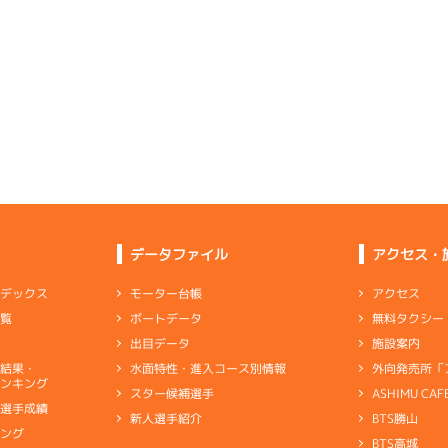
6
.15
６
2m
6.87
-
-
-
6R
北西
-
-
-
-
-
予選
(追い風)
-
-
2cm
0.0
4
.20
６
0m
6.81
-
-
-
1R
無風
イズＶ戦
(無風)
4
.22
６
4m
6.90
1cm
0.0
1R
北西
4
.10
１
3m
6.77
6R
北西
選特選
(追い風)
4cm
0.0
一般
(追い風)
5
.26
５
3m
6.86
差 し
3cm
0.0
9R
北西
選特賞
(追い風)
1
.30
５
2m
6.81
3cm
0.0
3R
南西
3
.13
４
4m
6.81
1R
北
イズＸ戦
(追い風)
2cm
0.0
優勝戦
(左横風)
2
.12
６
2m
6.87
4cm
-0.5
4R
北西
イズＹ戦
(追い風)
-
-
-
-
-
2cm
0.0
5
.18
２
3m
6.74
-
-
1R
東
-
-
-
データファイル
アクセス・
イズＶ戦
(向い風)
-
-
-
-
-
3cm
-0.5
-
-
6
.18
６
5m
7.02
-
-
-
アクセス
モーター台帳
ンデックス
4R
南西
3
.13
２
4m
6.75
0R
東
イズＹ戦
(追い風)
無料タクシー
ボートデータ
一覧
5cm
0.0
抜戦
(向い風)
3
.24
３
1m
6.90
4cm
-0.5
3R
西
施設案内
出目データ
イズＸ戦
(追い風)
3
.26
３
6m
7.00
1cm
0.0
0R
西
外向発売所「
水面特性・進入コース別情報
選結果・
は調整にアタリを出し競れる足色に変貌
選特賞
(追い風)
ンキング
6cm
0.0
ASHIMU CAF
スター候補選手
5
.15
３
3m
6.87
7R
北西
別選手成績
BTS勝山
新人選手紹介
ャブ
…
キャブレタ
ピストン
…
ピストン
リング
…
ピストンリング
シリ
予選
(追い風)
1
.23
４
1m
6.86
3cm
0.0
キング
3R
南西
ヤ
…
ギヤケース
キャリボ
…
キャリアボデー
BTS高城