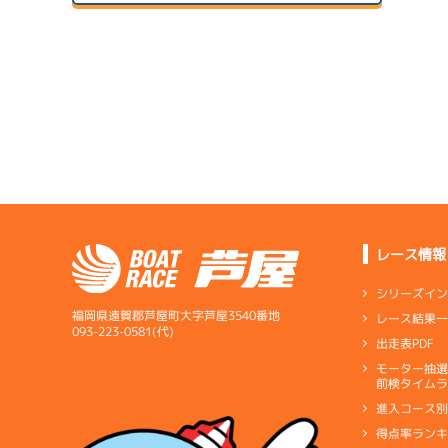
２日目
B1
/
5114
小林 孝彰
07/14
初日
サンラ
5.83
全国勝率
1
07/24
予
4.79
２日目
B1
/
4660
当地勝率
宇田川 信一
08/04
予
３日目
Ｃ
前節評価
1
サンラ
4.15
全国勝率
準
07/15
0.00
２日目
A2
/
4911
当地勝率
サンラ
片岡 大地
07/25
３日目
Ｃ
前節評価
レース情報
サンラ
08/05
5.18
全国勝率
最終日
シリーズイ
2.20
当地勝率
1
サンラ
福岡県遠賀郡芦屋町大字芦屋3540番地
レース結果
選
07/16
093-223-0581(代)
出走表PDF
３日目
Ｃ
前節評価
サンラ
1
07/26
モーター抽
短評
終盤に
予
前検タイムラ
４日目
進入コース
電気
…
電気一式
キ
得点率ラン
ペラ
…
プロペラ
ギ