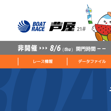
8/6
開門時間
— —
（thu）
レース情報
データファイル
レース情報
データファイル