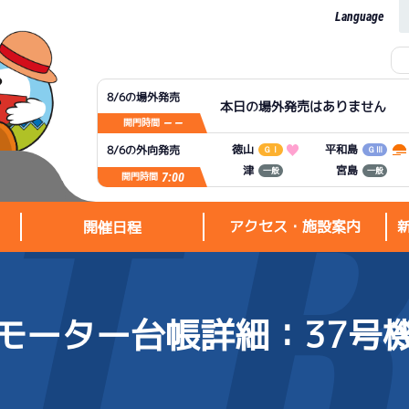
Language
8/6の場外発売
本日の場外発売はありません
— —
開門時間
平和島
徳山
8/6の外向発売
ＧⅠ
ＧⅢ
宮島
津
一般
一般
7:00
開門時間
アクセス・施設案内
開催日程
モーター台帳詳細
：37号
アクセス・