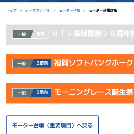
トップ
データファイル
モーター台帳
モーター台帳詳細
ＢＴＳ高城開設２８周年
前節
一般
シリーズインデックス
モーター台帳
得点率
レース結果一覧
ボートデータ
選手コ
福岡ソフトバンクホーク
2節前
一般
出走表PDF
出目データ
企画番
モーター抽選結果・
水面特性・進入コース別
使用者情報
前検タイムランキング
モーニングレース誕生祭
開催日
レース
3節前
一般
進入コース別選手成績
スター候補選手
6R
予選
使用者情報
07/23
開催日
レース
モーター台帳（重要項目）へ戻る
初日
11R