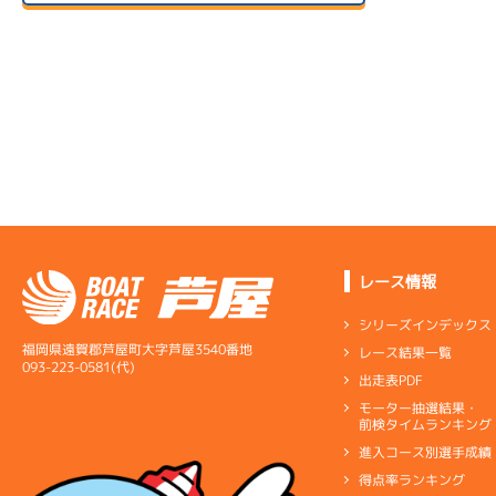
予選特選
6R
予選
07/14
4R
初日
サンライズＹ戦
10R
07/24
予選特賞
２日目
A2
/
4120
9R
柘植 政浩
予選特賞
-
6.06
全国勝率
07/15
2R
4.76
２日目
B1
/
5102
当地勝率
サンライズＷ戦
7R
原田 雄次
07/25
予選
３日目
Ｂ
前節評価
レース情報
10R
4.81
全国勝率
予選特賞
シリーズインデックス
1R
4.53
当地勝率
サンライズＶ戦
福岡県遠賀郡芦屋町大字芦屋3540番地
レース結果一覧
07/16
093-223-0581(代)
出走表PDF
-
３日目
Ｂ
前節評価
7R
07/26
モーター抽選結果・
予選
前検タイムランキング
４日目
9R
進入コース別選手成績
予選特賞
得点率ランキング
-