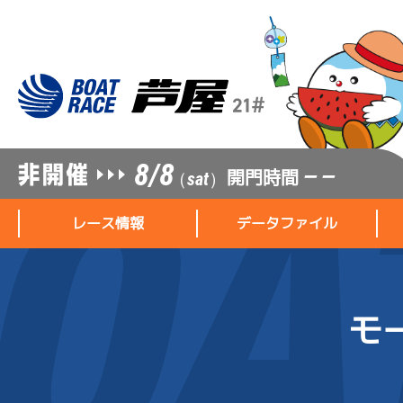
8/8
開門時間
— —
（sat）
レース情報
データファイル
モ
レース情報
データファイル