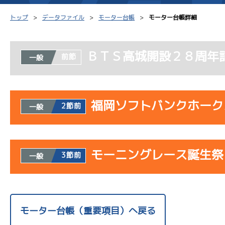
トップ
データファイル
モーター台帳
モーター台帳詳細
ＢＴＳ高城開設２８周年
前節
一般
シリーズインデックス
モーター台帳
得点率
レース結果一覧
ボートデータ
選手コ
福岡ソフトバンクホーク
2節前
一般
出走表PDF
出目データ
企画番
モーター抽選結果・
水面特性・進入コース別
使用者情報
前検タイムランキング
モーニングレース誕生祭
開催日
レース
3節前
一般
進入コース別選手成績
スター候補選手
6R
予選
使用者情報
07/23
開催日
レース
モーター台帳（重要項目）へ戻る
初日
11R