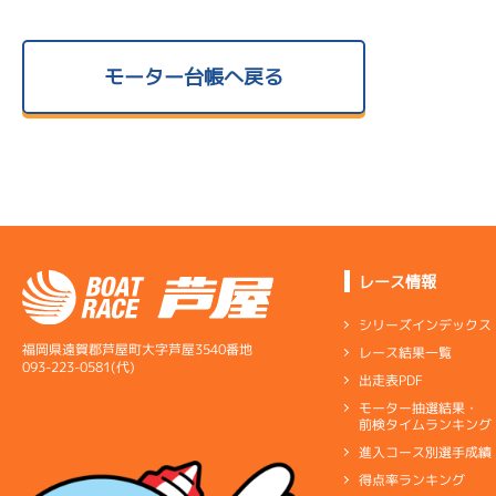
B1
/
4764
6R
ペラ
…
プロペラ
ギヤ
…
ギヤ
予選
小池 礼乃
使用者情報
07/23
開催日
レース
モーター台帳へ戻る
初日
4.94
全国勝率
11R
予選特選
3.76
当地勝率
6R
予選
07/14
Ｃ
4R
前節評価
初日
サンライズＹ戦
10R
07/24
予選特賞
２日目
A2
/
4120
9R
柘植 政浩
予選特賞
レース情報
-
6.06
全国勝率
07/15
シリーズインデックス
2R
4.76
２日目
B1
/
5102
当地勝率
サンライズＷ戦
福岡県遠賀郡芦屋町大字芦屋3540番地
レース結果一覧
7R
原田 雄次
07/25
093-223-0581(代)
予選
出走表PDF
３日目
Ｂ
前節評価
10R
モーター抽選結果・
4.81
全国勝率
予選特賞
前検タイムランキング
1R
4.53
当地勝率
進入コース別選手成績
サンライズＶ戦
07/16
得点率ランキング
-
３日目