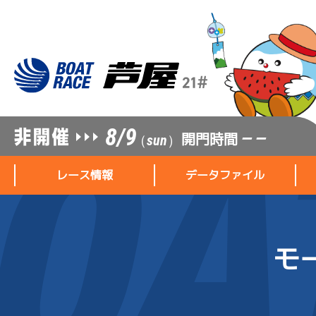
8/9
開門時間
— —
（sun）
レース情報
データファイル
モ
レース情報
データファイル