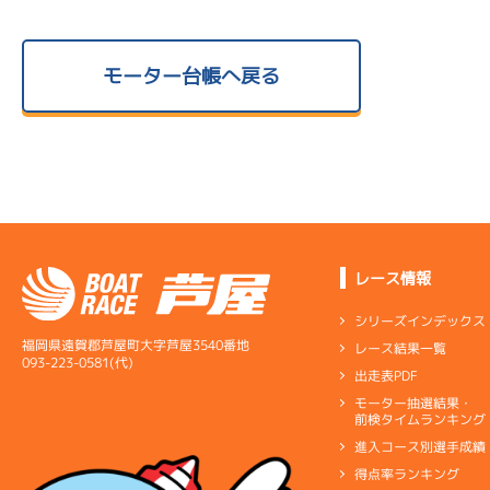
B1
/
4764
6R
ペラ
…
プロペラ
ギヤ
…
ギヤ
予選
小池 礼乃
使用者情報
07/23
開催日
レース
モーター台帳へ戻る
初日
4.94
全国勝率
11R
予選特選
3.76
当地勝率
6R
予選
07/14
Ｃ
4R
前節評価
初日
サンライズＹ戦
10R
07/24
予選特賞
２日目
A2
/
4120
9R
柘植 政浩
予選特賞
レース情報
-
6.06
全国勝率
07/15
シリーズインデックス
2R
4.76
２日目
B1
/
5102
当地勝率
サンライズＷ戦
福岡県遠賀郡芦屋町大字芦屋3540番地
レース結果一覧
7R
原田 雄次
07/25
093-223-0581(代)
予選
出走表PDF
３日目
Ｂ
前節評価
10R
モーター抽選結果・
4.81
全国勝率
予選特賞
前検タイムランキング
1R
4.53
当地勝率
進入コース別選手成績
サンライズＶ戦
07/16
得点率ランキング
-
３日目