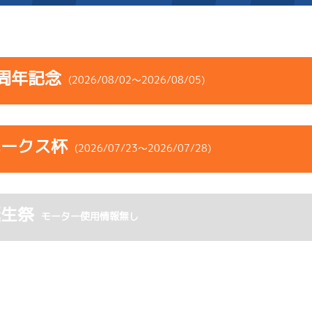
施設案内
周年記念
(2026/08/02～2026/08/05)
得点率ランキング
新人選手紹介
アクセス
コース
ST
着順
風速
展示タイム
選手コメント
無料タクシー・無料バス
ホークス杯
ース
風向
(2026/07/23～2026/07/28)
決まり手
波高
チルト
企画番組
施設案内
3
.25
２
2m
6.82
3R
南
イズＸ戦
(右横風)
コース
ST
着順
風速
展示タイム
ース別情報
外向発売所「アシ夢テラ
2cm
0.0
誕生祭
ース
風向
モーター使用情報無し
決まり手
波高
チルト
1
.15
６
3m
6.86
ASHIMU CAFE
2R
北西
ムレース
(追い風)
6
.11
３
1m
6.81
3cm
0.0
3R
南
イズＸ戦
(右横風)
1cm
-0.5
5
.08
３
0m
6.87
2R
無風
イズＷ戦
(無風)
2
.16
３
4m
6.86
1cm
0.0
9R
北西