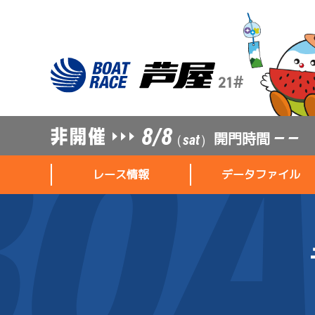
8/8
開門時間
— —
（sat）
レース情報
データファイル
レース情報
データファイル