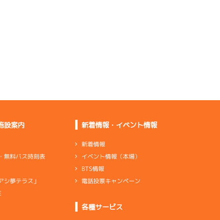
いました
重すぎて全部の足に影
響している
抜けていい部分はない
ですね…
悪くないが機歴を思え
ばもう少し
施設案内
新着情報・イベント情報
変わらず普通。ボート
良くないかも
新着情報
イベント情報（本場）
・無料バス時刻表
BTS情報
電話投票キャンペーン
アシ夢テラス」
上向いてきたが機率の
感じはない
E
ンダ
…
シリンダケース
シャフト
…
クランクシャフト
各種サービス