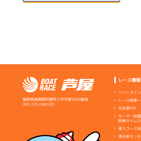
予
２日目
A1
/
4448
青木 玄太
予
7.34
全国勝率
07/24
8.70
２日目
B1
/
3616
当地勝率
サンラ
中村 真
08/04
３日目
Ａ
前節評価
1
4.62
全国勝率
準
6.03
当地勝率
07/25
３日目
Ａ
前節評価
レース情報
サンラ
1
08/05
予
最終日
シリーズイ
1
福岡県遠賀郡芦屋町大字芦屋3540番地
レース結果
選
093-223-0581(代)
出走表PDF
07/26
モーター抽
短評
全体的
前検タイムラ
４日目
1
進入コース
電気
…
電気一式
キ
予
得点率ラン
ペラ
…
プロペラ
ギ