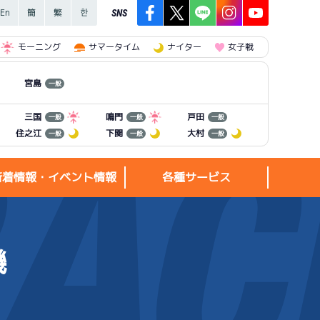
SNS
モーニング
サマータイム
ナイター
女子戦
宮島
一般
三国
鳴門
戸田
一般
一般
一般
住之江
下関
大村
一般
一般
一般
新着情報・イベント情報
各種サービス
機
新着情報・
各種サービス
イベント情報