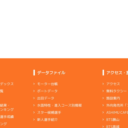
選特賞
(追い風)
4cm
-0.5
2
.18
３
4m
6.79
9R
北東
選特賞
(向い風)
-
-
-
-
-
4cm
0.0
-
-
-
-
-
3
.22
２
2m
6.83
3R
東
イズＸ戦
(向い風)
1
.10
１
3m
6.83
2cm
0.0
7R
北西
予選
(追い風)
逃 げ
3cm
-0.5
5
.07
３
4m
6.81
0R
北
優勝戦
(左横風)
4
.10
２
2m
6.80
4cm
0.0
6R
北西
予選
(追い風)
2cm
0.0
4
.08
１
3m
6.80
2R
東
データファイル
アクセス・
イズＷ戦
(向い風)
4
.07
２
4m
6.88
まくり
3cm
0.0
0R
北西
選特賞
(追い風)
4cm
0.0
アクセス
モーター台帳
ンデックス
1
.23
１
4m
6.79
1R
東
無料タクシー
ボートデータ
一覧
抜戦
(向い風)
5
.16
２
2m
6.82
逃 げ
4cm
0.0
6R
北西
施設案内
出目データ
予選
(追い風)
2cm
0.0
外向発売所「
水面特性・進入コース別情報
選結果・
に余裕があり差し足、競り足と合格点
ンキング
ASHIMU CAF
スター候補選手
3
.16
３
4m
6.86
1R
北西
別選手成績
BTS勝山
新人選手紹介
ャブ
…
キャブレタ
ピストン
…
ピストン
リング
…
ピストンリング
シリ
選特選
(追い風)
4cm
0.0
キング
ヤ
…
ギヤケース
キャリボ
…
キャリアボデー
BTS高城