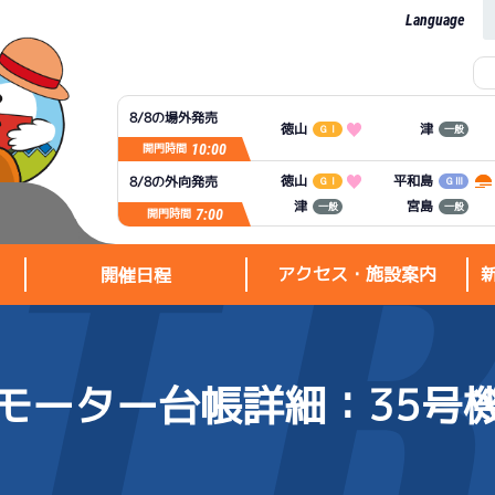
Language
8/8の場外発売
徳山
津
ＧⅠ
一般
10:00
開門時間
平和島
徳山
8/8の外向発売
ＧⅠ
ＧⅢ
宮島
津
一般
一般
7:00
開門時間
アクセス・施設案内
開催日程
モーター台帳詳細
：35号
アクセス・