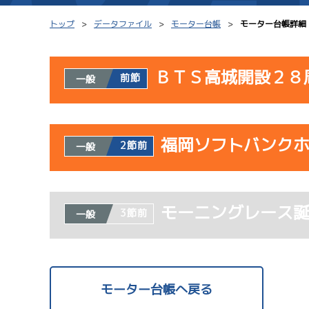
トップ
データファイル
モーター台帳
モーター台帳詳細
ＢＴＳ高城開設２８
前節
一般
シリーズインデックス
モーター台帳
使用者情報
レース結果一覧
ボートデータ
福岡ソフトバンク
開催日
レ
2節前
一般
出走表PDF
出目データ
モーター抽選結果・
サンラ
水面特性・進入コ
使用者情報
08/02
前検タイムランキング
モーニングレース
開催日
レ
3節前
一般
初日
進入コース別選手成績
スター候補選手
1
ドリー
サンラ
07/23
モーター台帳へ戻る
初日
サンラ
08/03