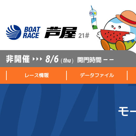
8/6
開門時間
— —
（thu）
レース情報
データファイル
モ
レース情報
データファイル