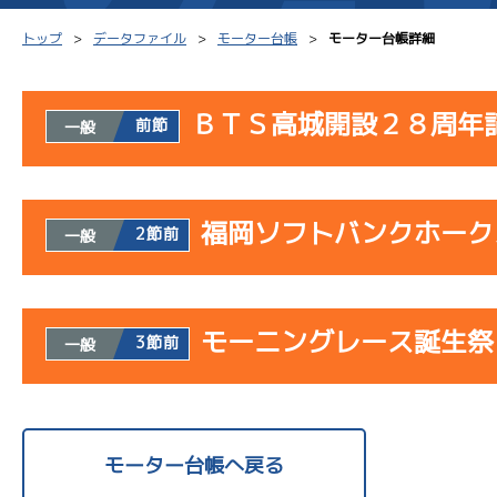
トップ
データファイル
モーター台帳
モーター台帳詳細
ＢＴＳ高城開設２８周年
前節
一般
シリーズインデックス
モーター台帳
得点率
使用者情報
レース結果一覧
ボートデータ
選手コ
福岡ソフトバンクホーク
開催日
レース
2節前
一般
出走表PDF
出目データ
企画番
3R
モーター抽選結果・
サンライズＸ戦
水面特性・進入コース別
使用者情報
08/02
前検タイムランキング
モーニングレース誕生祭
開催日
レース
3節前
一般
初日
進入コース別選手成績
スター候補選手
11R
予選特選
2R
サンライズＷ戦
使用者情報
07/28
開催日
レース
5R
モーター台帳へ戻る
最終日
サンライズＺ戦
6R
08/03