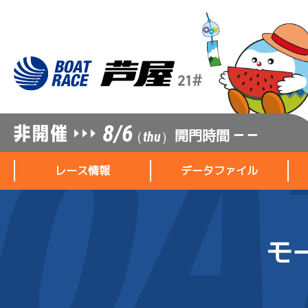
8/6
開門時間
— —
（thu）
レース情報
データファイル
モ
レース情報
データファイル