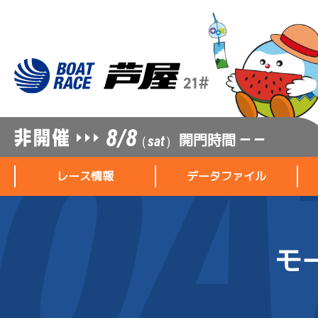
8/8
開門時間
— —
（sat）
レース情報
データファイル
モ
レース情報
データファイル