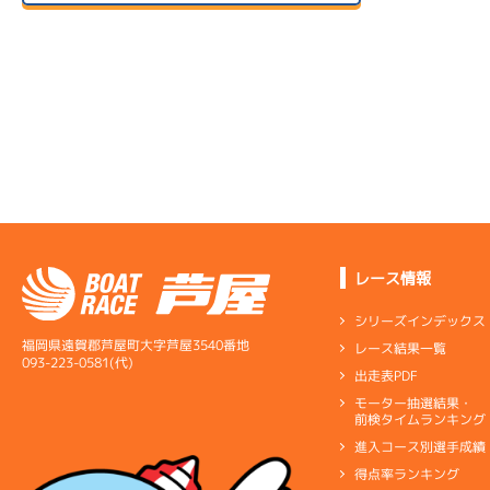
一般
２日目
A2
/
3888
1R
サンライズＶ戦
山本 英志
-
07/14
短評
「エンジンは
初日
6.22
全国勝率
8R
電気
…
電気一式
キャブ
…
キ
4R
予選
5.35
B1
/
5022
当地勝率
サンライズＹ戦
ペラ
…
プロペラ
ギヤ
…
ギヤ
伊藤 尚汰
08/04
３日目
Ｂ
5R
前節評価
9R
サンライズＺ戦
4.35
全国勝率
一般
07/15
5.11
２日目
B1
/
3993
当地勝率
永井 聖美
-
-
Ｂ
前節評価
レース情報
08/05
5.60
全国勝率
最終日
シリーズインデックス
3R
0.00
当地勝率
9R
サンライズＸ戦
福岡県遠賀郡芦屋町大字芦屋3540番地
レース結果一覧
アシ夢特選
07/16
093-223-0581(代)
出走表PDF
３日目
Ｂ
前節評価
7R
モーター抽選結果・
短評
６日目追配。
予選
前検タイムランキング
進入コース別選手成績
電気
…
電気一式
キャブ
…
キ
得点率ランキング
ペラ
…
プロペラ
ギヤ
…
ギヤ
-