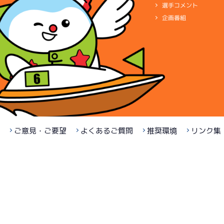
選手コメント
07/17
企画番組
４日目
10R
予選特賞
5R
サンライズＺ戦
07/18
５日目
-
ご意見・ご要望
よくあるご質問
推奨環境
リンク集
2R
サンライズＷ戦
07/19
最終日
9R
アシ夢特選
短評
調整を変えて
電気
…
電気一式
キャブ
…
キ