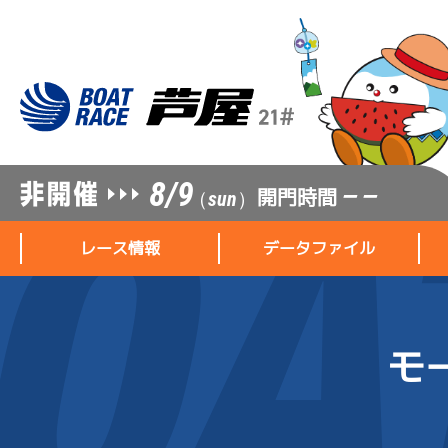
8/9
開門時間
— —
（sun）
レース情報
データファイル
モ
レース情報
データファイル