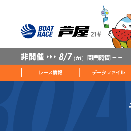
8/7
開門時間
— —
（fri）
レース情報
データファイル
レース情報
データファイル