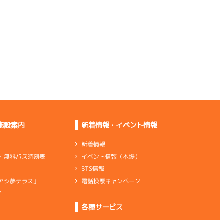
重過ぎます
悪くない。ペラしっか
り合わせる
流れ気味だけど伸びは
すごくいい
あまり良くない。引き
続きペラする
施設案内
新着情報・イベント情報
レース失敗したが足は
いい状態
新着情報
イベント情報（本場）
・無料バス時刻表
伸びに寄せて伸びは少
BTS情報
し良かった
電話投票キャンペーン
アシ夢テラス」
E
ンダ
…
シリンダケース
シャフト
…
クランクシャフト
各種サービス