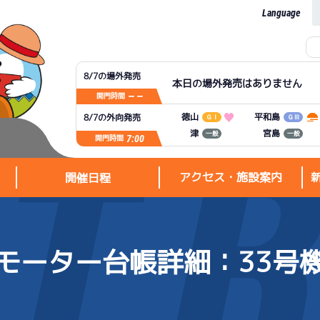
Language
8/7の場外発売
本日の場外発売はありません
— —
開門時間
平和島
徳山
8/7の外向発売
ＧⅠ
ＧⅢ
宮島
津
一般
一般
7:00
開門時間
アクセス・施設案内
開催日程
モーター台帳詳細
：33号
アクセス・