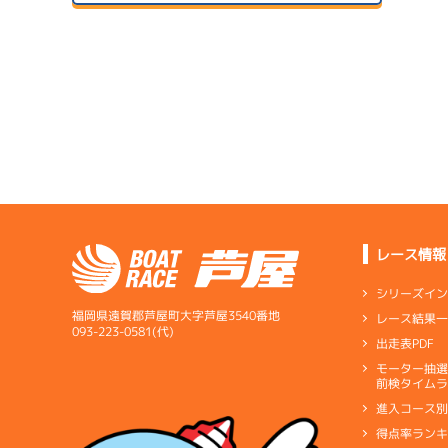
２日目
B1
/
5090
生方 靖亜
07/14
初日
5.03
全国勝率
1
予
5.40
当地勝率
08/04
３日目
Ｂ
前節評価
1
サンラ
準
07/15
２日目
A1
/
3965
1
北中 元樹
予
レース情報
08/05
6.00
全国勝率
最終日
シリーズイ
5.31
当地勝率
1
福岡県遠賀郡芦屋町大字芦屋3540番地
レース結果
選
07/16
093-223-0581(代)
出走表PDF
３日目
Ｂ
前節評価
1
モーター抽
短評
全体的
予
前検タイムラ
進入コース
電気
…
電気一式
キ
得点率ラン
ペラ
…
プロペラ
ギ