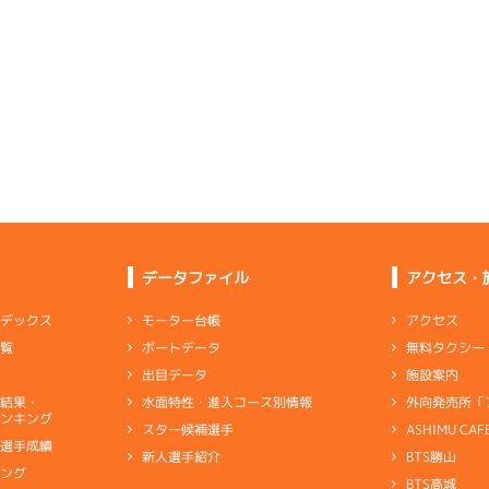
-
-
-
-
-
-
-
-
-
-
-
-
-
-
-
-
-
-
-
-
1
.09
２
4m
6.91
1R
北西
6
.21
３
3m
6.82
7R
北
選特選
(追い風)
4cm
0.0
一般
(左横風)
3cm
-0.5
5
.06
５
4m
6.92
4R
南西
1
.13
３
4m
6.81
1R
北
イズＹ戦
(追い風)
4cm
0.0
優勝戦
(左横風)
4cm
-0.5
4
.19
１
5m
6.97
2R
南西
4
.16
３
2m
6.77
6R
東
選特選
(追い風)
まくり
5cm
0.0
データファイル
アクセス・
一般
(向い風)
2cm
0.0
2
.16
４
6m
6.99
アクセス
モーター台帳
ンデックス
8R
西
1
.14
１
4m
6.76
0R
東
予選
(追い風)
無料タクシー
ボートデータ
一覧
6cm
0.0
抜戦
(向い風)
抜 き
4cm
0.0
施設案内
出目データ
6
.11
５
5m
6.96
2R
西
外向発売所「
水面特性・進入コース別情報
選結果・
に違和感なく「どちらかというと伸び系」
選特選
(追い風)
ンキング
5cm
1.5
ASHIMU CAF
スター候補選手
別選手成績
BTS勝山
新人選手紹介
ャブ
…
キャブレタ
ピストン
…
ピストン
リング
…
ピストンリング
シリ
3
.18
３
1m
6.88
キング
5R
北西
ヤ
…
ギヤケース
キャリボ
…
キャリアボデー
BTS高城