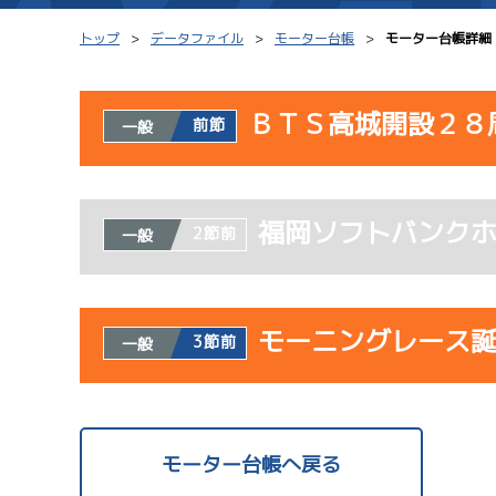
トップ
データファイル
モーター台帳
モーター台帳詳細
ＢＴＳ高城開設２８
前節
一般
シリーズインデックス
モーター台帳
使用者情報
レース結果一覧
ボートデータ
福岡ソフトバンク
開催日
レ
2節前
一般
出走表PDF
出目データ
モーター抽選結果・
水面特性・進入コ
08/02
前検タイムランキング
モーニングレース
3節前
一般
初日
進入コース別選手成績
スター候補選手
1
予
使用者情報
開催日
レ
モーター台帳へ戻る
08/03