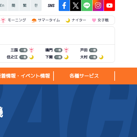
SNS
モーニング
サマータイム
ナイター
女子戦
三国
鳴門
戸田
一般
一般
一般
住之江
下関
大村
一般
一般
一般
新着情報・イベント情報
各種サービス
機
新着情報・
各種サービス
イベント情報