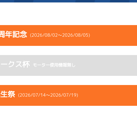
施設案内
周年記念
(2026/08/02～2026/08/05)
得点率ランキング
新人選手紹介
アクセス
コース
ST
着順
風速
展示タイム
選手コメント
無料タクシー・無料バス
ホークス杯
ース
風向
モーター使用情報無し
決まり手
波高
チルト
企画番組
施設案内
5
.21
３
4m
6.89
7R
西
予選
(追い風)
ース別情報
外向発売所「アシ夢テラ
4cm
0.0
誕生祭
(2026/07/14～2026/07/19)
2
.15
１
4m
6.85
ASHIMU CAFE
1R
北西
選特選
(追い風)
差 し
4cm
0.0
コース
ST
着順
風速
展示タイム
4
.16
１
3m
6.81
ース
風向
6R
北東
決まり手
波高
チルト
予選
(向い風)
まくり
3cm
0.0