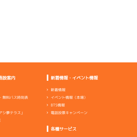
重過ぎます
悪くない。ペラしっか
り合わせる
流れ気味だけど伸びは
すごくいい
あまり良くない。引き
続きペラする
施設案内
新着情報・イベント情報
レース失敗したが足は
いい状態
新着情報
イベント情報（本場）
・無料バス時刻表
伸びに寄せて伸びは少
BTS情報
し良かった
電話投票キャンペーン
アシ夢テラス」
E
ンダ
…
シリンダケース
シャフト
…
クランクシャフト
各種サービス