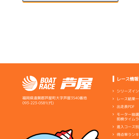
２日目
B1
/
5090
生方 靖亜
07/14
初日
5.03
全国勝率
1
予
5.40
当地勝率
08/04
３日目
Ｂ
前節評価
1
サンラ
準
07/15
２日目
A1
/
3965
1
北中 元樹
予
レース情報
08/05
6.00
全国勝率
最終日
シリーズイ
5.31
当地勝率
1
福岡県遠賀郡芦屋町大字芦屋3540番地
レース結果
選
07/16
093-223-0581(代)
出走表PDF
３日目
Ｂ
前節評価
1
モーター抽
短評
全体的
予
前検タイムラ
進入コース
電気
…
電気一式
キ
得点率ラン
ペラ
…
プロペラ
ギ