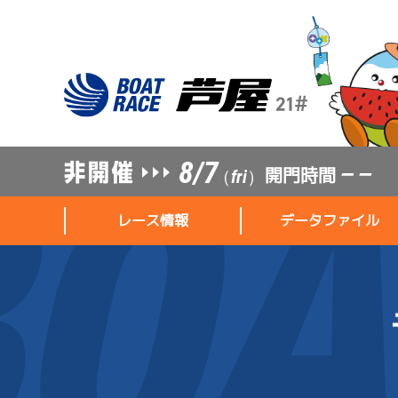
8/7
開門時間
— —
（fri）
レース情報
データファイル
レース情報
データファイル