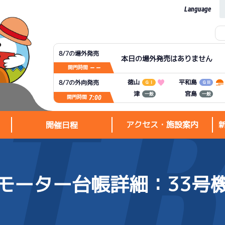
Language
8/7の場外発売
本日の場外発売はありません
— —
開門時間
平和島
徳山
8/7の外向発売
ＧⅠ
ＧⅢ
宮島
津
一般
一般
7:00
開門時間
アクセス・施設案内
開催日程
モーター台帳詳細
：33号
アクセス・