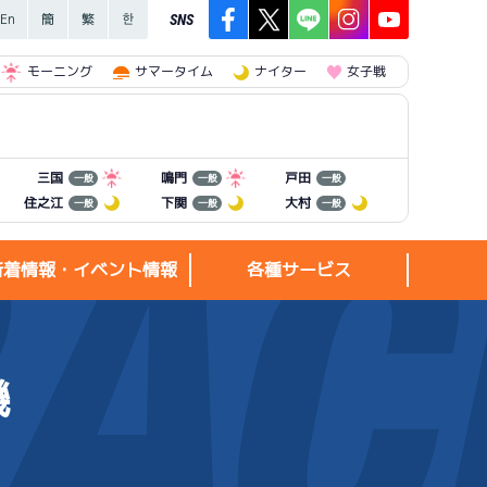
SNS
モーニング
サマータイム
ナイター
女子戦
三国
鳴門
戸田
一般
一般
一般
住之江
下関
大村
一般
一般
一般
新着情報・イベント情報
各種サービス
機
新着情報・
各種サービス
イベント情報