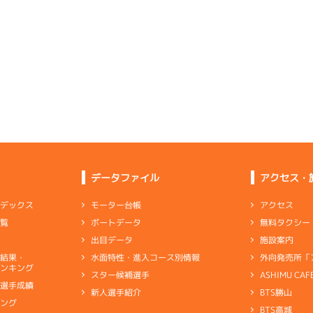
-
-
-
-
-
-
-
-
-
-
-
-
-
-
-
-
-
-
-
-
1
.09
２
4m
6.91
1R
北西
6
.21
３
3m
6.82
7R
北
選特選
(追い風)
4cm
0.0
一般
(左横風)
3cm
-0.5
5
.06
５
4m
6.92
4R
南西
1
.13
３
4m
6.81
1R
北
イズＹ戦
(追い風)
4cm
0.0
優勝戦
(左横風)
4cm
-0.5
4
.19
１
5m
6.97
2R
南西
4
.16
３
2m
6.77
6R
東
選特選
(追い風)
まくり
5cm
0.0
データファイル
アクセス・
一般
(向い風)
2cm
0.0
2
.16
４
6m
6.99
アクセス
モーター台帳
ンデックス
8R
西
1
.14
１
4m
6.76
0R
東
予選
(追い風)
無料タクシー
ボートデータ
一覧
6cm
0.0
抜戦
(向い風)
抜 き
4cm
0.0
施設案内
出目データ
6
.11
５
5m
6.96
2R
西
外向発売所「
水面特性・進入コース別情報
選結果・
に違和感なく「どちらかというと伸び系」
選特選
(追い風)
ンキング
5cm
1.5
ASHIMU CAF
スター候補選手
別選手成績
BTS勝山
新人選手紹介
ャブ
…
キャブレタ
ピストン
…
ピストン
リング
…
ピストンリング
シリ
3
.18
３
1m
6.88
キング
5R
北西
ヤ
…
ギヤケース
キャリボ
…
キャリアボデー
BTS高城