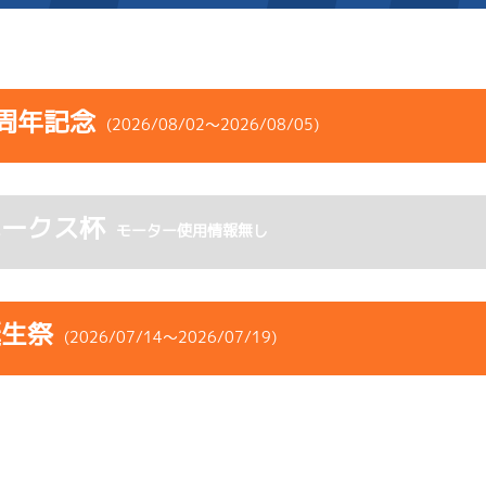
施設案内
周年記念
(2026/08/02～2026/08/05)
得点率ランキング
新人選手紹介
アクセス
コース
ST
着順
風速
展示タイム
選手コメント
無料タクシー・無料バス
ホークス杯
ース
風向
モーター使用情報無し
決まり手
波高
チルト
企画番組
施設案内
5
.21
３
4m
6.89
7R
西
予選
(追い風)
ース別情報
外向発売所「アシ夢テラ
4cm
0.0
誕生祭
(2026/07/14～2026/07/19)
2
.15
１
4m
6.85
ASHIMU CAFE
1R
北西
選特選
(追い風)
差 し
4cm
0.0
コース
ST
着順
風速
展示タイム
4
.16
１
3m
6.81
ース
風向
6R
北東
決まり手
波高
チルト
予選
(向い風)
まくり
3cm
0.0