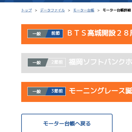
トップ
データファイル
モーター台帳
モーター台帳詳細
ＢＴＳ高城開設２８
前節
一般
シリーズインデックス
モーター台帳
使用者情報
レース結果一覧
ボートデータ
福岡ソフトバンク
開催日
レ
2節前
一般
出走表PDF
出目データ
モーター抽選結果・
水面特性・進入コ
08/02
前検タイムランキング
モーニングレース
3節前
一般
初日
進入コース別選手成績
スター候補選手
1
予
使用者情報
開催日
レ
モーター台帳へ戻る
08/03