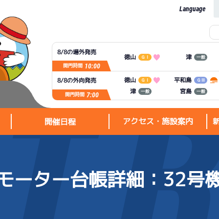
Language
8/8の場外発売
徳山
津
ＧⅠ
一般
10:00
開門時間
平和島
徳山
8/8の外向発売
ＧⅠ
ＧⅢ
宮島
津
一般
一般
7:00
開門時間
アクセス・施設案内
開催日程
モーター台帳詳細
：32号
アクセス・