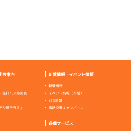
もいかない
ペラが違ったので叩き
変えてみる
少し重さはあるが少し
伸びていく
感触は良くない。調整
を続けます
施設案内
新着情報・イベント情報
伸びを求めているが少
ししか出ない
新着情報
イベント情報（本場）
・無料バス時刻表
出足も伸びも全体的に
BTS情報
良くない
電話投票キャンペーン
アシ夢テラス」
E
ンダ
…
シリンダケース
シャフト
…
クランクシャフト
各種サービス
×2