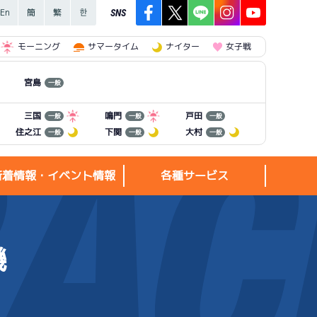
SNS
モーニング
サマータイム
ナイター
女子戦
宮島
一般
三国
鳴門
戸田
一般
一般
一般
住之江
下関
大村
一般
一般
一般
新着情報・イベント情報
各種サービス
機
新着情報・
各種サービス
イベント情報