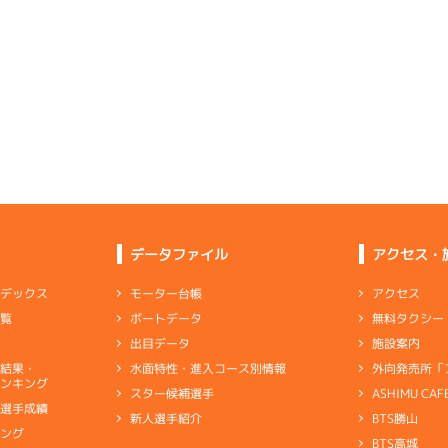
1
.21
１
2m
6.87
1R
南西
4
.05
１
4m
6.82
9R
北東
イズＶ戦
(追い風)
逃 げ
2cm
0.0
選特賞
(向い風)
まくり
4cm
0.0
4
.18
６
2m
6.96
5R
西
3
.12
２
2m
6.74
4R
東
イズＺ戦
(追い風)
2cm
0.0
イズＹ戦
(向い風)
2cm
0.0
-
-
-
-
-
5
.19
５
4m
6.81
-
-
8R
北西
-
-
-
一般
(追い風)
4cm
0.0
6
.20
６
3m
7.00
8R
南西
1
.12
５
3m
6.71
2R
東
予選
(追い風)
3cm
0.0
データファイル
アクセス・
イズＷ戦
(向い風)
3cm
0.0
6
.07
５
6m
7.02
アクセス
モーター台帳
ンデックス
6R
西
5
.17
６
2m
6.75
6R
東
予選
(追い風)
無料タクシー
ボートデータ
一覧
6cm
0.0
一般
(向い風)
2cm
0.0
施設案内
出目データ
-
-
-
-
-
外向発売所「
水面特性・進入コース別情報
選結果・
-
-
ー自体は高評価も、リズムが上がらず
ンキング
-
-
-
ASHIMU CAF
スター候補選手
別選手成績
BTS勝山
新人選手紹介
ャブ
…
キャブレタ
ピストン
…
ピストン
リング
…
ピストンリング
シリ
1
.10
１
1m
6.87
キング
2R
南
ヤ
…
ギヤケース
キャリボ
…
キャリアボデー
リング
BTS高城