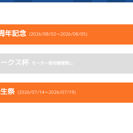
施設案内
周年記念
(2026/08/02～2026/08/05)
得点率ランキング
新人選手紹介
アクセス
コース
ST
着順
風速
展示タイム
選手コメント
無料タクシー・無料バス
ホークス杯
ース
風向
モーター使用情報無し
決まり手
波高
チルト
企画番組
施設案内
6
.25
５
3m
6.82
5R
北西
イズＺ戦
(追い風)
ース別情報
外向発売所「アシ夢テラ
3cm
0.0
誕生祭
(2026/07/14～2026/07/19)
-
-
-
-
-
ASHIMU CAFE
-
-
-
-
-
コース
ST
着順
風速
展示タイム
1
.15
３
1m
6.79
ース
風向
1R
西
リング
決まり手
波高
チルト
イズＶ戦
(追い風)
1cm
0.0