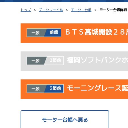
トップ
データファイル
モーター台帳
モーター台帳詳細
ＢＴＳ高城開設２８
前節
一般
シリーズインデックス
モーター台帳
使用者情報
レース結果一覧
ボートデータ
福岡ソフトバンク
開催日
レ
2節前
一般
出走表PDF
出目データ
モーター抽選結果・
サンラ
水面特性・進入コ
08/02
前検タイムランキング
モーニングレース
3節前
一般
初日
進入コース別選手成績
スター候補選手
使用者情報
開催日
レ
モーター台帳へ戻る
サンラ
08/03