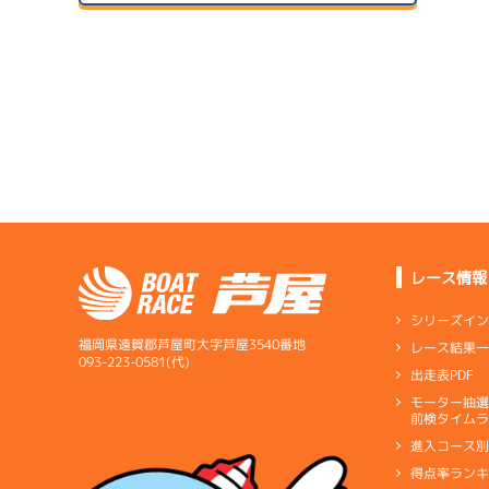
２日目
A2
/
4365
サンラ
盛本 真輔
予
07/14
初日
5.94
全国勝率
サンラ
5.33
当地勝率
サンラ
08/04
３日目
Ｂ
前節評価
07/15
２日目
A2
/
4043
桐本 康臣
レース情報
サンラ
08/05
5.83
全国勝率
最終日
シリーズイ
5.29
当地勝率
福岡県遠賀郡芦屋町大字芦屋3540番地
レース結果
07/16
093-223-0581(代)
出走表PDF
３日目
Ｂ
前節評価
モーター抽
短評
モータ
前検タイムラ
進入コース
電気
…
電気一式
キ
得点率ラン
ペラ
…
プロペラ
ギ