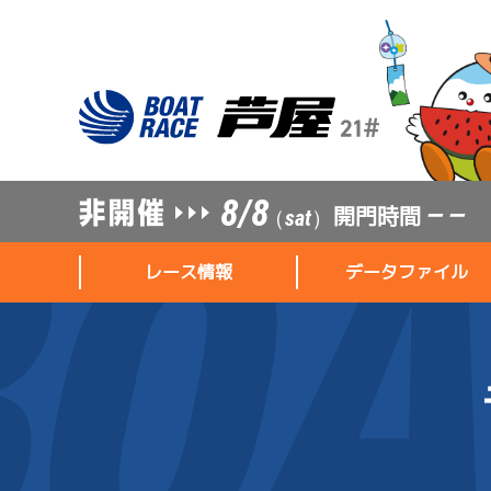
8/8
開門時間
— —
（sat）
レース情報
データファイル
レース情報
データファイル